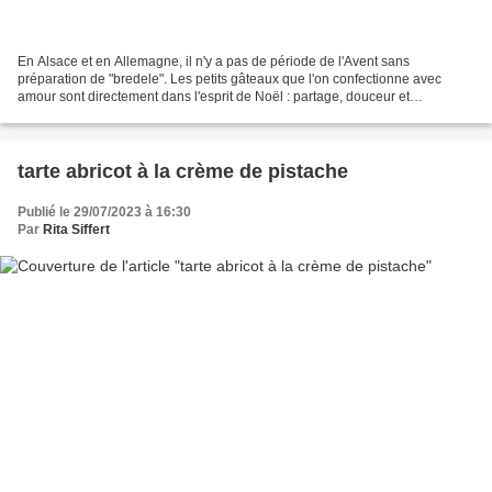
En Alsace et en Allemagne, il n'y a pas de période de l'Avent sans
préparation de "bredele". Les petits gâteaux que l'on confectionne avec
amour sont directement dans l'esprit de Noël : partage, douceur et
chaleur....Et malgré ma petite forme actuelle,...
tarte abricot à la crème de pistache
Publié le 29/07/2023 à 16:30
Par
Rita Siffert