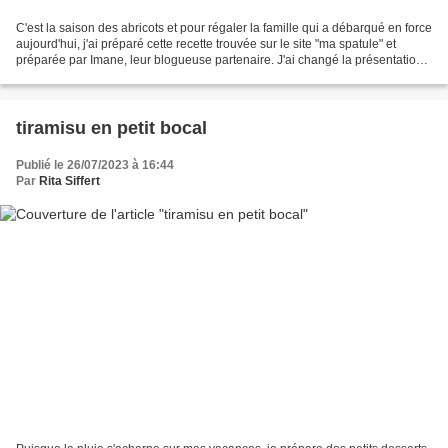
C'est la saison des abricots et pour régaler la famille qui a débarqué en force
aujourd'hui, j'ai préparé cette recette trouvée sur le site "ma spatule" et
préparée par Imane, leur blogueuse partenaire. J'ai changé la présentation
pour en faire une version...
tiramisu en petit bocal
Publié le 26/07/2023 à 16:44
Par
Rita Siffert