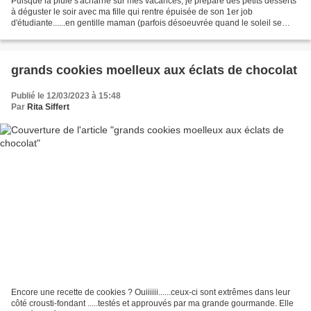
Puisque la pluie s'acharne sur mes vacances, je prépare des petits desserts
à déguster le soir avec ma fille qui rentre épuisée de son 1er job
d'étudiante......en gentille maman (parfois désoeuvrée quand le soleil se
refuse...) je cherche à illuminer...
grands cookies moelleux aux éclats de chocolat
Publié le 12/03/2023 à 15:48
Par
Rita Siffert
Encore une recette de cookies ? Ouiiiiii......ceux-ci sont extrêmes dans leur
côté crousti-fondant .....testés et approuvés par ma grande gourmande. Elle