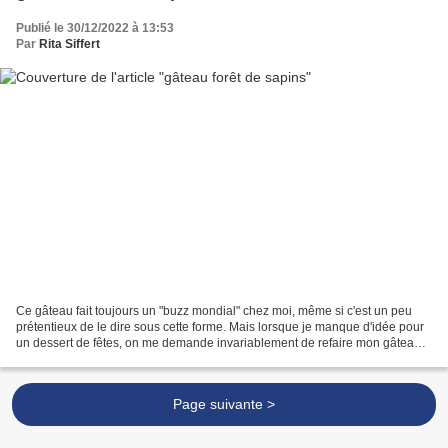
Publié le 30/12/2022 à 13:53
Par
Rita Siffert
Ce gâteau fait toujours un "buzz mondial" chez moi, même si c'est un peu
prétentieux de le dire sous cette forme. Mais lorsque je manque d'idée pour
un dessert de fêtes, on me demande invariablement de refaire mon gâteau
"à quatre couches" comme je l'appelle...
Page suivante >