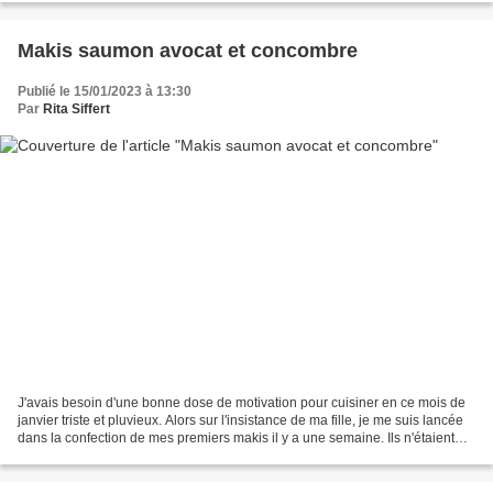
Makis saumon avocat et concombre
Publié le 15/01/2023 à 13:30
Par
Rita Siffert
J'avais besoin d'une bonne dose de motivation pour cuisiner en ce mois de
janvier triste et pluvieux. Alors sur l'insistance de ma fille, je me suis lancée
dans la confection de mes premiers makis il y a une semaine. Ils n'étaient
pas très beaux, mais...