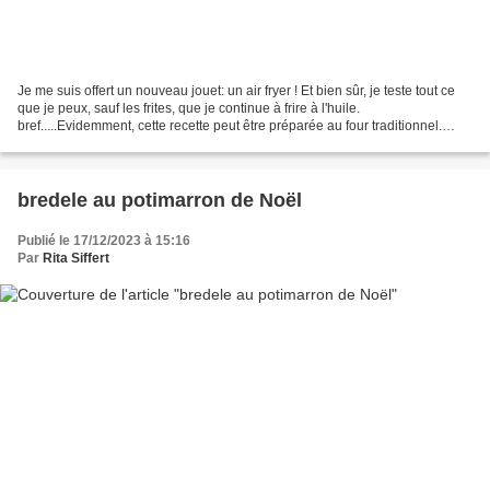
Je me suis offert un nouveau jouet: un air fryer ! Et bien sûr, je teste tout ce
que je peux, sauf les frites, que je continue à frire à l'huile.
bref.....Evidemment, cette recette peut être préparée au four traditionnel.
Etant seule à la maison et sans...
bredele au potimarron de Noël
Publié le 17/12/2023 à 15:16
Par
Rita Siffert