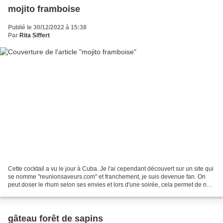
mojito framboise
Publié le 30/12/2022 à 15:38
Par
Rita Siffert
Cette cocktail a vu le jour à Cuba. Je l'ai cependant découvert sur un site qui
se nomme "reunionsaveurs.com" et franchement, je suis devenue fan. On
peut doser le rhum selon ses envies et lors d'une soirée, cela permet de ne
pas trop boire. Même si j'avoue...
gâteau forêt de sapins