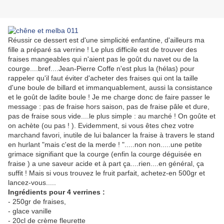
Réussir ce dessert est d'une simplicité enfantine, d'ailleurs ma
fille a préparé sa verrine ! Le plus difficile est de trouver des
fraises mangeables qui n'aient pas le goût du navet ou de la
courge....bref....Jean-Pierre Coffe n'est plus la (hélas) pour
rappeler qu'il faut éviter d'acheter des fraises qui ont la taille
d'une boule de billard et immanquablement, aussi la consistance
et le goût de ladite boule ! Je me charge donc de faire passer le
message : pas de fraise hors saison, pas de fraise pâle et dure,
pas de fraise sous vide....le plus simple : au marché ! On goûte et
on achète (ou pas ! ). Evidemment, si vous êtes chez votre
marchand favori, inutile de lui balancer la fraise à travers le stand
en hurlant "mais c'est de la merde ! ".....non non.....une petite
grimace signifiant que la courge (enfin la courge déguisée en
fraise ) a une saveur acide et à part ça....rien....en général, ça
suffit ! Mais si vous trouvez le fruit parfait, achetez-en 500gr et
lancez-vous.....
Ingrédients pour 4 verrines :
- 250gr de fraises,
- glace vanille
- 20cl de crème fleurette