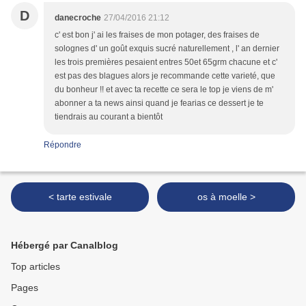
D
danecroche
27/04/2016 21:12
c' est bon j' ai les fraises de mon potager, des fraises de
solognes d' un goût exquis sucré naturellement , l' an dernier
les trois premières pesaient entres 50et 65grm chacune et c'
est pas des blagues alors je recommande cette varieté, que
du bonheur !! et avec ta recette ce sera le top je viens de m'
abonner a ta news ainsi quand je fearias ce dessert je te
tiendrais au courant a bientôt
Répondre
< tarte estivale
os à moelle >
Hébergé par Canalblog
Top articles
Pages