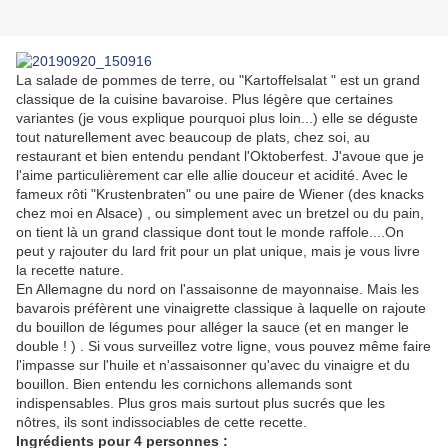
La salade de pommes de terre, ou "Kartoffelsalat " est un grand
classique de la cuisine bavaroise. Plus légère que certaines
variantes (je vous explique pourquoi plus loin...) elle se déguste
tout naturellement avec beaucoup de plats, chez soi, au
restaurant et bien entendu pendant l'Oktoberfest. J'avoue que je
l'aime particulièrement car elle allie douceur et acidité. Avec le
fameux rôti "Krustenbraten" ou une paire de Wiener (des knacks
chez moi en Alsace) , ou simplement avec un bretzel ou du pain,
on tient là un grand classique dont tout le monde raffole....On
peut y rajouter du lard frit pour un plat unique, mais je vous livre
la recette nature.
En Allemagne du nord on l'assaisonne de mayonnaise. Mais les
bavarois préfèrent une vinaigrette classique à laquelle on rajoute
du bouillon de légumes pour alléger la sauce (et en manger le
double ! ) . Si vous surveillez votre ligne, vous pouvez même faire
l'impasse sur l'huile et n'assaisonner qu'avec du vinaigre et du
bouillon. Bien entendu les cornichons allemands sont
indispensables. Plus gros mais surtout plus sucrés que les
nôtres, ils sont indissociables de cette recette.
Ingrédients pour 4 personnes :