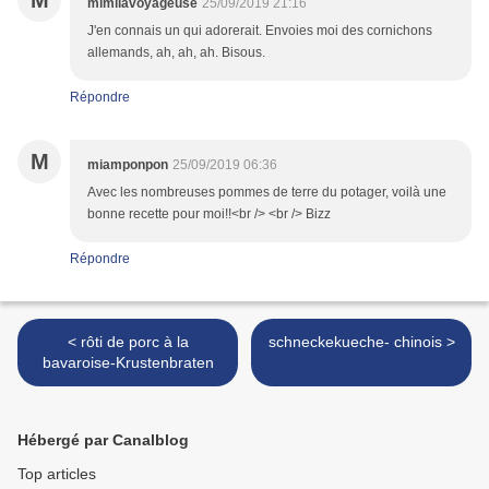
M
mimilavoyageuse
25/09/2019 21:16
J'en connais un qui adorerait. Envoies moi des cornichons
allemands, ah, ah, ah. Bisous.
Répondre
M
miamponpon
25/09/2019 06:36
Avec les nombreuses pommes de terre du potager, voilà une
bonne recette pour moi!!<br /> <br /> Bizz
Répondre
< rôti de porc à la
schneckekueche- chinois >
bavaroise-Krustenbraten
Hébergé par Canalblog
Top articles