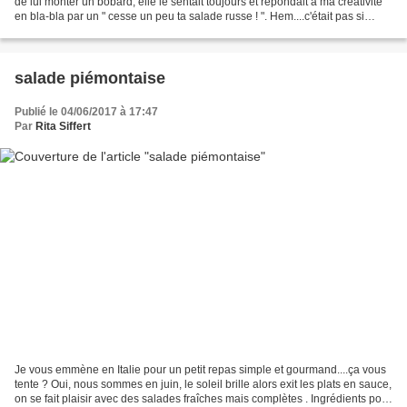
de lui monter un bobard, elle le sentait toujours et répondait à ma créativité
en bla-bla par un " cesse un peu ta salade russe ! ". Hem....c'était pas si
facile de la rouler...
salade piémontaise
Publié le 04/06/2017 à 17:47
Par
Rita Siffert
Je vous emmène en Italie pour un petit repas simple et gourmand....ça vous
tente ? Oui, nous sommes en juin, le soleil brille alors exit les plats en sauce,
on se fait plaisir avec des salades fraîches mais complètes . Ingrédients pour