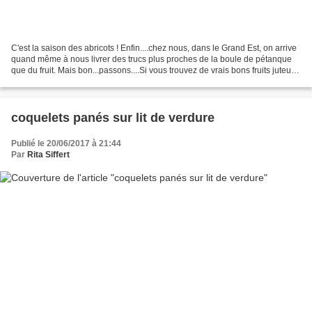
C'est la saison des abricots ! Enfin....chez nous, dans le Grand Est, on arrive
quand même à nous livrer des trucs plus proches de la boule de pétanque
que du fruit. Mais bon...passons....Si vous trouvez de vrais bons fruits juteux
et gouteux, lancez-vous....
coquelets panés sur lit de verdure
Publié le 20/06/2017 à 21:44
Par
Rita Siffert