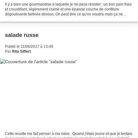
Il y a bien une gourmandise à laquelle je ne peux résister : un bon pain frais
et croustillant, légèrement cramé et une épaisse couche de confiture
dégoulinante tartinée dessus. On peut dire ce qu'on voudra mais ça ne
remplacera jamais tous les corn-flakes...
salade russe
Publié le 11/06/2017 à 13:40
Par
Rita Siffert
Cette recette me fait penser à ma mère . Quand j'étais jeune et que je tentais