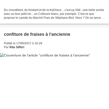
Du croustillant, du fondant et de la fraîcheur.....c'est ça l'été...une belle soirée
avec un bon petit vin....un Collioure blanc, par exemple. C'est ce que
propose le caviste du Marché Frais de Stéphane Biot. Alors ? On se lance ?
Ingrédients 2 100 gr...
confiture de fraises à l'ancienne
Publié le 17/06/2017 à 16:28
Par
Rita Siffert