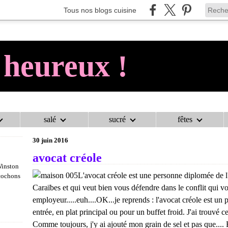
Tous nos blogs cuisine
 heureux !
salé
sucré
fêtes
AU COCHON HEUREUX !
>
SALADES
>
AVOCAT CRÉOLE
30 juin 2016
avocat créole
Winston
L'avocat créole est une personne diplomée de l'
 cochons
Caraïbes et qui veut bien vous défendre dans le conflit qui v
employeur.....euh....OK...je reprends : l'avocat créole est u
entrée, en plat principal ou pour un buffet froid. J'ai trouvé c
Comme toujours, j'y ai ajouté mon grain de sel et pas que.... 