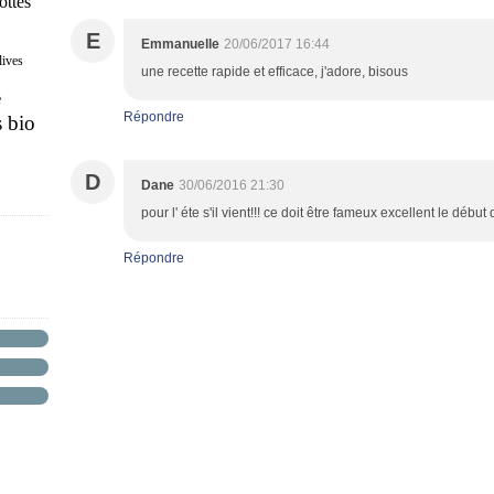
ottes
E
Emmanuelle
20/06/2017 16:44
lives
une recette rapide et efficace, j'adore, bisous
e
Répondre
s bio
D
Dane
30/06/2016 21:30
pour l' éte s'il vient!!! ce doit être fameux excellent le début 
Répondre