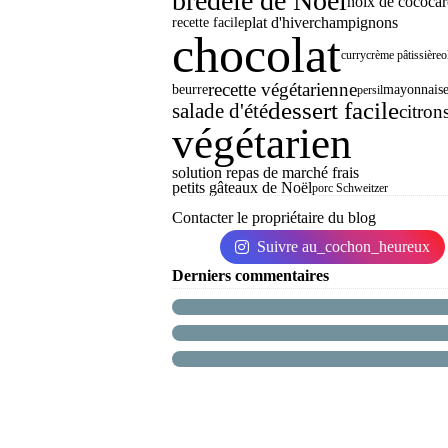
bredele de Noël
noix de coco
car
plat d'hiver
champignons
recette facile
chocolat
curry
crème pâtissière
o
recette végétarienne
beurre
mayonnais
persil
dessert facile
salade d'été
citron
végétarien
solution repas de marché frais
petits gâteaux de Noël
porc Schweitzer
Contacter le propriétaire du blog
Suivre au_cochon_heureux
Derniers commentaires