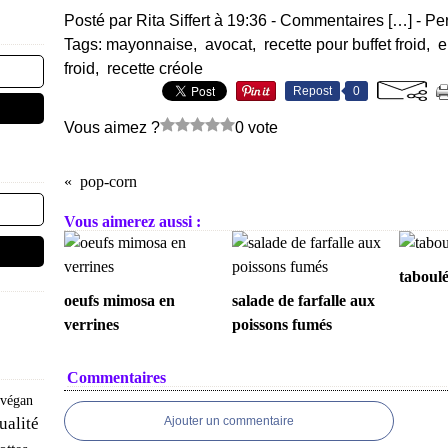
Posté par Rita Siffert à 19:36 -
Commentaires [
…
]
- Pe
Tags:
mayonnaise
,
avocat
,
recette pour buffet froid
,
e
froid
,
recette créole
Repost
0
Vous aimez ?
0 vote
pop-corn
Vous aimerez aussi :
taboulé
oeufs mimosa en
salade de farfalle aux
verrines
poissons fumés
Commentaires
végan
ualité
Ajouter un commentaire