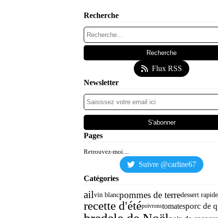
Recherche
Flux RSS
Newsletter
Pages
Retrouvez-moi....
Suivre @carline67
Catégories
ail
pommes de terre
vin blanc
dessert rapide
recette d'été
porc de q
tomates
poivrons