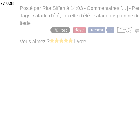
77 028
Posté par Rita Siffert à 14:03 -
Commentaires [
…
]
- Pe
Tags:
salade d'été
,
recette d'été
,
salade de pomme de 
tiède
Repost
0
Vous aimez ?
1 vote