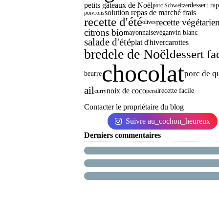
petits gâteaux de Noël
dessert ra
porc Schweitzer
solution repas de marché frais
poivrons
recette d'été
recette végétarie
olives
citrons bio
mayonnaise
végan
vin blanc
salade d'été
plat d'hiver
carottes
bredele de Noël
dessert fa
chocolat
porc de qu
beurre
ail
noix de coco
recette facile
curry
persil
Contacter le propriétaire du blog
Suivre au_cochon_heureux
Derniers commentaires