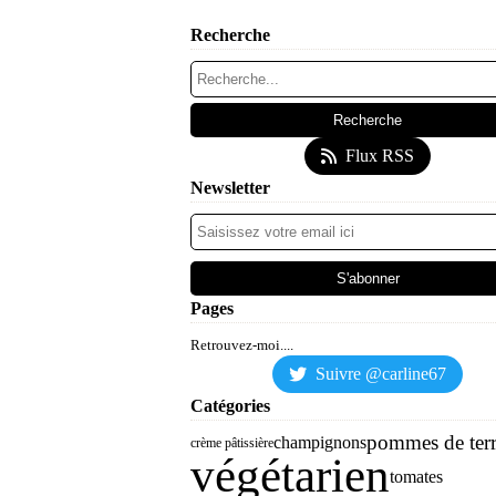
Recherche
Flux RSS
Newsletter
Pages
Retrouvez-moi....
Suivre @carline67
Catégories
pommes de ter
champignons
crème pâtissière
végétarien
tomates