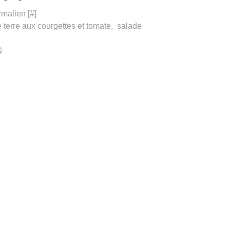
rmalien [
#
]
terre aux courgettes et tomate
,
salade