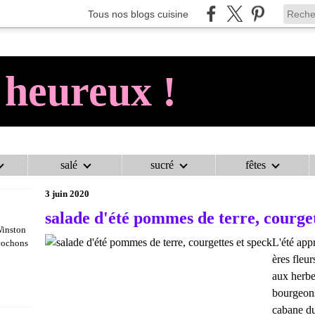
Tous nos blogs cuisine
 heureux !
salé
sucré
fêtes
AU COCHON HEUREUX !
>
CATEGORIES
>
AU COCHON HEUREUX !
3 juin 2020
salade d'été pommes de terre, courget
Winston
L'été app
 cochons
ères fleur
aux herbe
bourgeons
cabane du 