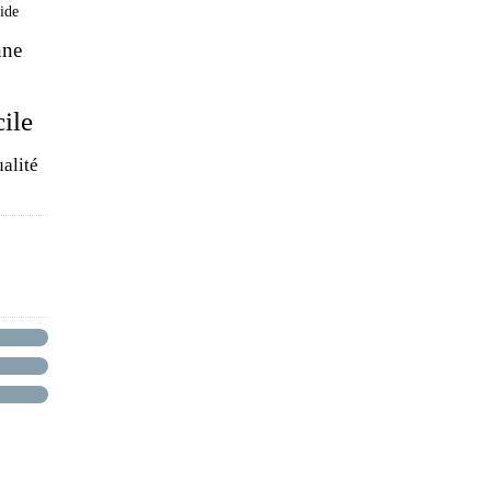
pide
nne
cile
alité