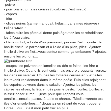
-poivre
- poivrons et tomates cerises (bicolores, c'est mieux)
- câpres
- fêta
- olives noires (ça me manquait, hélas....dans mes réserves)
Préparation :
- faites cuire les pâtes al dente puis égouttez-les et refroidissez-
les à l'eau claire;
- Dans un bol, à l'aide d'un presse-ail, pressez l'ail....ajoutez le
basilic ciselé, le parmesan et à l'aide d'un pilon, pilez ! Ajoutez
l'huile d'olive en filet...vous sentez comme ça embaume ? ajoutez
ensuite les pignons....
- coupez les poivrons en lamelles ou dés et faites- les frire à
l'huile d'olive. Quand ils sont cuits mais encore croquants, versez-
les dans un saladier. Coupez les tomates cerises en 2 et faites
les revenir rapidement dans la même poêle. Puis elles rejoignent
les copains poivrons dans le saladier. Ajoutez les pâtes, les
câpres les olives, la fêta en dés puis le pesto. Touillez touillez et
laissez poser 10mn ....juste pour que l'appétit vous
tenaille....ensuite passez à table et chantez "Méditerrannée tes
îles d'or ensoleillées...." dégustez en rêvant de vous trouver en
Corse....oui ...c'est mon petit truc en plus....