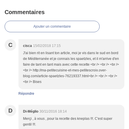
Commentaires
Ajouter un commentaire
C
cisca
15/02/2018 17:15
J'ai bien rit en lisant ton article, moi je vis dans le sud en bord
de Méditerranée et je connais les spaetzles, et il m'arrive d'en
faire de tant en tant mais avec cette recette <br /> <br /> <br />
<br /> http://ma-petitecuisine-et-mes-petitescroix.over-
blog.com/article-spaetzles-76219337.html<br /> <br /> <br />
<br /> Bises
Répondre
D
Di-Méglio
30/11/2016 18:14
Merçi , à vous , pour la recette des kneplas !!!. C'est super
gentil !!!.