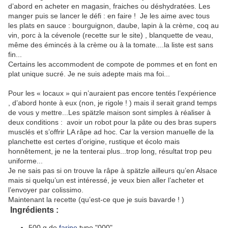
d’abord en acheter en magasin, fraiches ou déshydratées. Les
manger puis se lancer le défi : en faire ! Je les aime avec tous
les plats en sauce : bourguignon, daube, lapin à la crème, coq au
vin, porc à la cévenole (recette sur le site) , blanquette de veau,
même des émincés à la crème ou à la tomate....la liste est sans
fin...
Certains les accommodent de compote de pommes et en font en
plat unique sucré. Je ne suis adepte mais ma foi...
Pour les « locaux » qui n’auraient pas encore tentés l’expérience
, d’abord honte à eux (non, je rigole ! ) mais il serait grand temps
de vous y mettre...Les spätzle maison sont simples à réaliser à
deux conditions : avoir un robot pour la pâte ou des bras supers
musclés et s’offrir LA râpe ad hoc. Car la version manuelle de la
planchette est certes d’origine, rustique et écolo mais
honnêtement, je ne la tenterai plus...trop long, résultat trop peu
uniforme...
Je ne sais pas si on trouve la râpe à spätzle ailleurs qu’en Alsace
mais si quelqu’un est intéressé, je veux bien aller l’acheter et
l’envoyer par colissimo.
Maintenant la recette (qu’est-ce que je suis bavarde ! )
Ingrédients :
500 g de
farine
type "000"