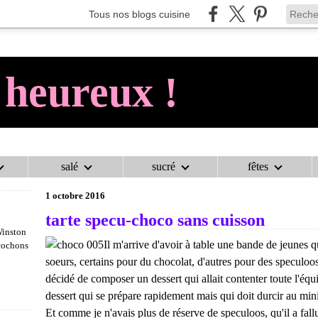
Tous nos blogs cuisine
 heureux !
salé
sucré
fêtes
AU COCHON HEUREUX !
>
TARTES ET GÂTEAUX
>
TARTE SPECU-CH
1 octobre 2016
tarte specu-choco sans cuisson
Winston
Il m'arrive d'avoir à table une bande de jeunes q
 cochons
soeurs, certains pour du chocolat, d'autres pour des speculoos
décidé de composer un dessert qui allait contenter toute l'équip
dessert qui se prépare rapidement mais qui doit durcir au min
Et comme je n'avais plus de réserve de speculoos, qu'il a fallu