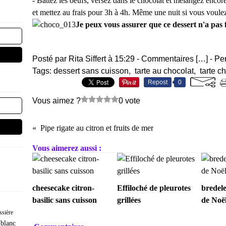
- Battez les oeufs, versez dans le chocolat et mélangez encor
et mettez au frais pour 3h à 4h. Même une nuit si vous voulez.
Je peux vous assurer que ce dessert n'a pas fa
Posté par Rita Siffert à 15:29 -
Commentaires [
…
]
- Pe
Tags:
dessert sans cuisson
,
tarte au chocolat
,
tarte c
Repost
0
Vous aimez ?
0 vote
Pipe rigate au citron et fruits de mer
Vous aimerez aussi :
cheesecake citron-
Effiloché de pleurotes
bredel
basilic sans cuisson
grillées
de Noë
ssière
 blanc