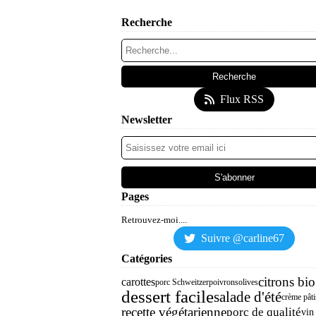
Recherche
Flux RSS
Newsletter
Pages
Retrouvez-moi....
Suivre @carline67
Catégories
citrons bio
carottes
porc Schweitzer
poivrons
olives
dessert facile
salade d'été
crème pâti
recette végétarienne
porc de qualité
vin