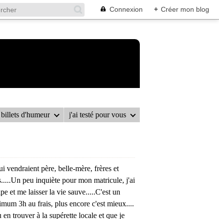
Connexion
+
Créer mon blog
billets d'humeur
j'ai testé pour vous
OCO SANS CUISSON
ui vendraient père, belle-mère, frères et
.....Un peu inquiète pour mon matricule, j'ai
e et me laisser la vie sauve.....C'est un
imum 3h au frais, plus encore c'est mieux....
 en trouver à la supérette locale et que je