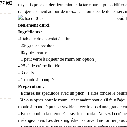
77 092
m'y suis prise en dernière minute, la tarte aurait pu solidifie
dangereusement autour de moi....j'ai alors décidé de les servi
oui, le chocolat dégoulin
réellement durci.
Ingrédients :
-1 tablette de chocolat à cuire
- 250gr de speculoos
- 85gr de beurre
- 1 petit verre à liqueur de rhum (en option )
- 25 cl de crème liquide
- 3 oeufs
- 1 moule à manqué
Préparation :
- Ecrasez les speculoos avec un pilon . Faites fondre le beur
.Si vous optez pour le rhum , c'est maintenant qu'il faut l'a
moule à manqué puis tassez bien avec le dos d'une grande cui
- Faites bouillir la crème. Cassez le chocolat. Versez la crème
mélangez bien; Les deux ingrédients doivent ne former plus