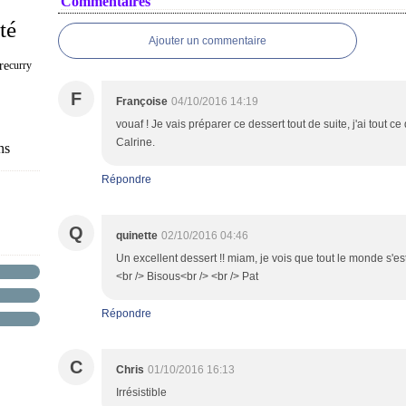
Commentaires
té
Ajouter un commentaire
re
curry
F
Françoise
04/10/2016 14:19
vouaf ! Je vais préparer ce dessert tout de suite, j'ai tout ce
Calrine.
ns
Répondre
Q
quinette
02/10/2016 04:46
Un excellent dessert !! miam, je vois que tout le monde s'e
<br /> Bisous<br /> <br /> Pat
Répondre
C
Chris
01/10/2016 16:13
Irrésistible