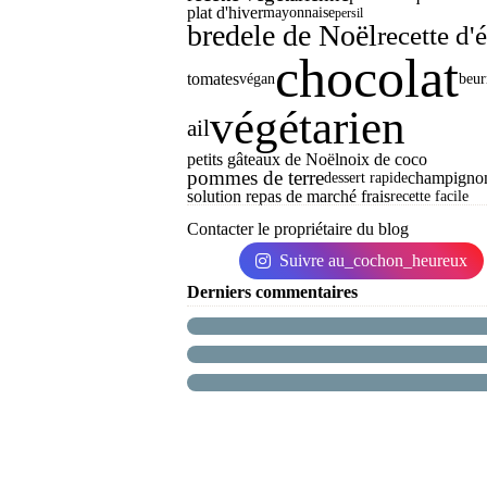
plat d'hiver
mayonnaise
persil
bredele de Noël
recette d'é
chocolat
tomates
végan
beur
végétarien
ail
petits gâteaux de Noël
noix de coco
pommes de terre
champigno
dessert rapide
solution repas de marché frais
recette facile
Contacter le propriétaire du blog
Suivre au_cochon_heureux
Derniers commentaires