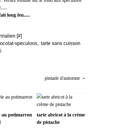
e. Versez ensuite sur le fond aux speculoos
....
it long feu.....
rmalien [
#
]
hocolat-speculoos
,
tarte sans cuisson
pintade d'automne
e au potimarron
tarte abricot à la crème
l
de pistache