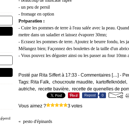
- beaucoup de muscade râpée
- un peu de persil
- fromage en option
Préparation :
- Cuire les pommes de terre à l'eau salée avec la peau. Quand e
mettre dans un saladier et laissez évaporer 30mn;
- Ecrasez les pommes de terre. Ajoutez le beurre fondu, les jau
Mélangez bien; Façonnez des boulettes de la taille d'un abric
- Vous pouvez les déguster ainsi ou les passer au four 10mn 
Posté par Rita Siffert à 17:33 -
Commentaires [
…
]
- Pe
Tags:
Rita Falk
,
choucroute maudite
,
kartoffelknödel
autriche
,
recette bavière
,
recette de quenelles de po
Repost
0
Vous aimez ?
3 votes
té
persil
pesto d'épinards