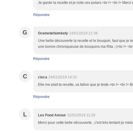
Je garde la recette et je note ces polars.<br /> <br /> Merc
Répondre
G
Grainedefaimkely
24/01/2019 21:38
Une belle découverte la recette et le bouquin, faut que je le
une bonne chroniqueuse de bouquins ma Rita ;-)<br /> <br 
Répondre
C
cisca
24/01/2019 14:32
Elle me plait ta recette, va falloir que je teste.<br /> <br /> B
Répondre
L
Les Food Amour
22/01/2019 11:28
Merci pour cette belle découverte , c'est très tentant je mets