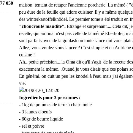
77 050
maison, tentant de retaper l'ancienne porcherie. La mémé ( "
peu dure de la feuille qui adore cuisiner. Il y a même quelques
des winterkartoffelknödel. Le premier tome a été traduit en fr
"choucroute maudite".
Etrange et surprenant.....Cela dit, 
recette, qui au final n'est pas celle de la mémé Eberhofer, m
sont parfaits avec de la goulash ou toute sauce qui vous plaira
Allez, vous voulez vous lancer ? C'est simple et en Autriche 
cuisine !
Ah...petite précision....la Oma dit qu'il s'agit de la recette de
exactement la même;...Quand je vous disais que ces polars so
En général, on cuit un peu les knödel à l'eau mais j'ai égaleme
vie.
Ingrédients pour 3 personnes :
- 1kg de pommes de terre à chair molle
- 3 jaunes d'oeufs
- 60gr de beurre liquide
- sel et poivre