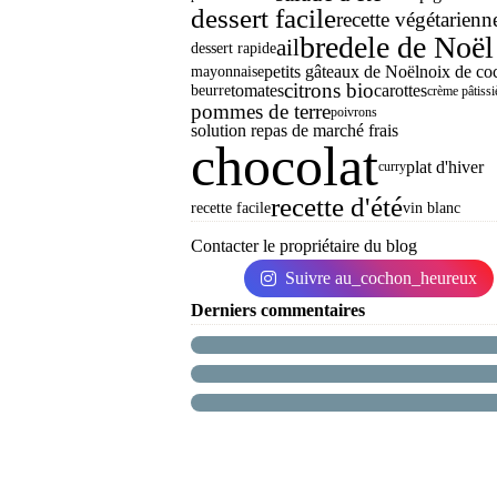
dessert facile
recette végétarienn
bredele de Noël
ail
dessert rapide
petits gâteaux de Noël
noix de co
mayonnaise
citrons bio
tomates
carottes
beurre
crème pâtissi
pommes de terre
poivrons
solution repas de marché frais
chocolat
plat d'hiver
curry
recette d'été
recette facile
vin blanc
Contacter le propriétaire du blog
Suivre au_cochon_heureux
Derniers commentaires