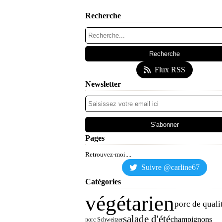
Recherche
Flux RSS
Newsletter
Pages
Retrouvez-moi....
Suivre @carline67
Catégories
végétarien
porc de quali
salade d'été
champignons
porc Schweitzer