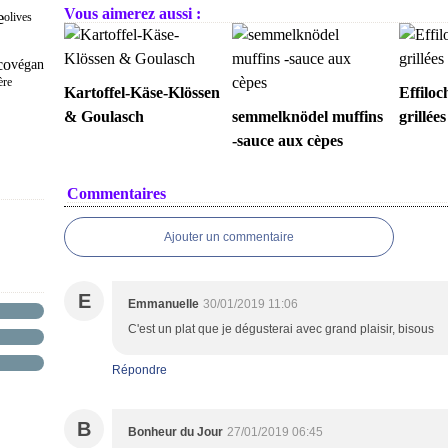
Vous aimerez aussi :
e
olives
co
végan
ère
Kartoffel-Käse-Klössen
Effiloc
& Goulasch
semmelknödel muffins
grillées
-sauce aux cèpes
Commentaires
Ajouter un commentaire
E
Emmanuelle
30/01/2019 11:06
C'est un plat que je dégusterai avec grand plaisir, bisous
Répondre
B
Bonheur du Jour
27/01/2019 06:45