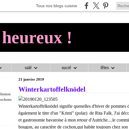
Tous nos blogs cuisine
 heureux !
salé
sucré
fêtes
AU COCHON HEUREUX !
>
VÉGÉTARIEN
>
WINTERKARTOFFELKNÖDE
21 janvier 2019
Winterkartoffelknödel
Winston
 cochons
Winterkartoffelknödel signifie quenelles d'hiver de pommes d
également le titre d'un "Krimi" (polar) de Rita Falk. J'ai déc
et gastronomie bavaroise à mon retour d'Autriche....le commi
bougon, au caractère de cochon,qui habite toujours chez son 