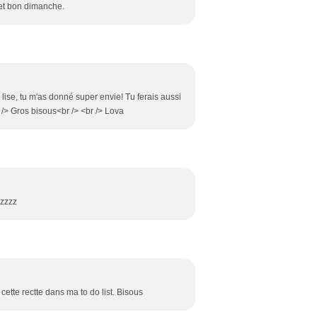
i et bon dimanche.
 lise, tu m'as donné super envie! Tu ferais aussi
/> Gros bisous<br /> <br /> Lova
izzzz
 cette rectte dans ma to do list. Bisous