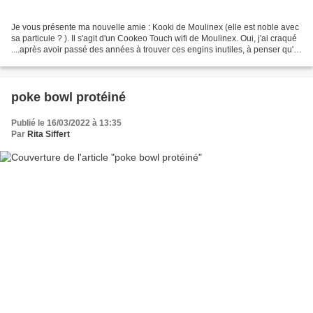
Je vous présente ma nouvelle amie : Kooki de Moulinex (elle est noble avec
sa particule ? ). Il s'agit d'un Cookeo Touch wifi de Moulinex. Oui, j'ai craqué
....après avoir passé des années à trouver ces engins inutiles, à penser qu'ils
étaient réservés...
poke bowl protéiné
Publié le 16/03/2022 à 13:35
Par
Rita Siffert