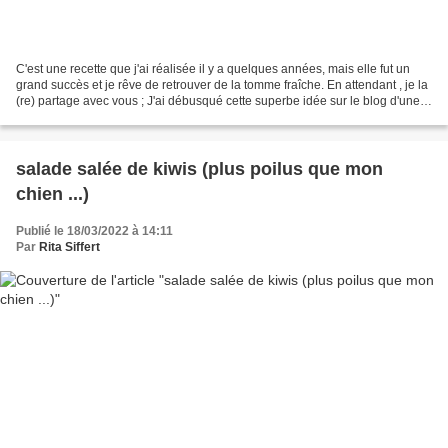
C'est une recette que j'ai réalisée il y a quelques années, mais elle fut un
grand succès et je rêve de retrouver de la tomme fraîche. En attendant , je la
(re) partage avec vous ; J'ai débusqué cette superbe idée sur le blog d'une
copinaute, Béatrice...
salade salée de kiwis (plus poilus que mon
chien ...)
Publié le 18/03/2022 à 14:11
Par
Rita Siffert