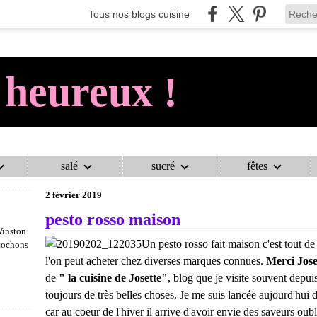
Tous nos blogs cuisine
 heureux !
salé
sucré
fêtes
AU COCHON HEUREUX !
>
SAUCES
>
PESTO ROSSO MAISON
2 février 2019
pesto rosso maison
Winston
Un pesto rosso fait maison c'est tout d
 cochons
l'on peut acheter chez diverses marques connues.
Merci Jose
de
" la cuisine de Josette"
, blog que je visite souvent depui
toujours de très belles choses. Je me suis lancée aujourd'hui d
car au coeur de l'hiver il arrive d'avoir envie des saveurs oubl