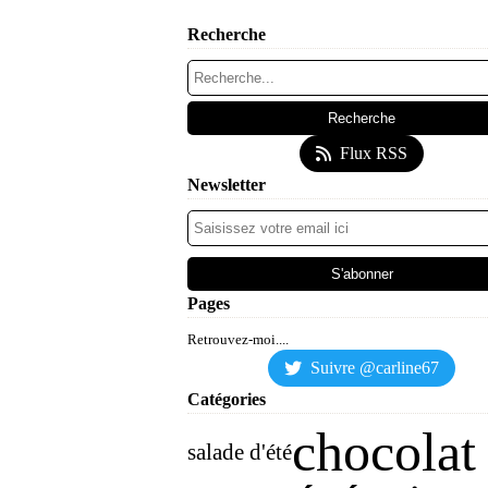
Recherche
Flux RSS
Newsletter
Pages
Retrouvez-moi....
Suivre @carline67
Catégories
chocolat
salade d'été