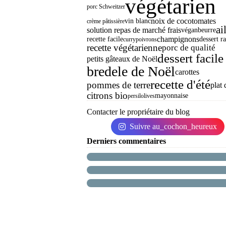
végétarien
porc Schweitzer
noix de coco
tomates
vin blanc
crème pâtissière
ai
solution repas de marché frais
végan
beurre
champignons
recette facile
dessert r
curry
poivrons
recette végétarienne
porc de qualité
dessert facile
petits gâteaux de Noël
bredele de Noël
carottes
recette d'été
pommes de terre
plat 
citrons bio
mayonnaise
persil
olives
Contacter le propriétaire du blog
Suivre au_cochon_heureux
Derniers commentaires