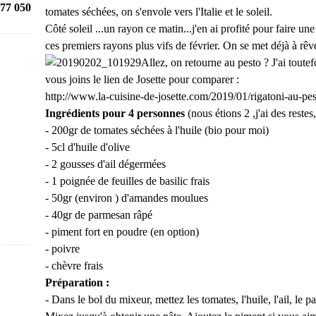
77 050
tomates séchées, on s'envole vers l'Italie et le soleil.
Côté soleil ...un rayon ce matin...j'en ai profité pour faire u
ces premiers rayons plus vifs de février. On se met déjà à rêv
Allez, on retourne au pesto ? J'ai toute
vous joins le lien de Josette pour comparer :
http://www.la-cuisine-de-josette.com/2019/01/rigatoni-au-pest
Ingrédients pour 4 personnes
(nous étions 2 ,j'ai des restes
- 200gr de tomates séchées à l'huile (bio pour moi)
- 5cl d'huile d'olive
- 2 gousses d'ail dégermées
- 1 poignée de feuilles de basilic frais
- 50gr (environ ) d'amandes moulues
- 40gr de parmesan râpé
- piment fort en poudre (en option)
- poivre
- chèvre frais
Préparation :
- Dans le bol du mixeur, mettez les tomates, l'huile, l'ail, le 