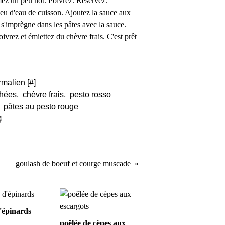
mez un peu hot. Poivrez. Réservez.
 peu d'eau de cuisson. Ajoutez la sauce aux
u s'imprègne dans les pâtes avec la sauce.
poivrez et émiettez du chèvre frais. C'est prêt
rmalien [
#
]
chées
,
chèvre frais
,
pesto rosso
,
pâtes au pesto rouge
goulash de boeuf et courge muscade
'épinards
poêlée de cèpes aux