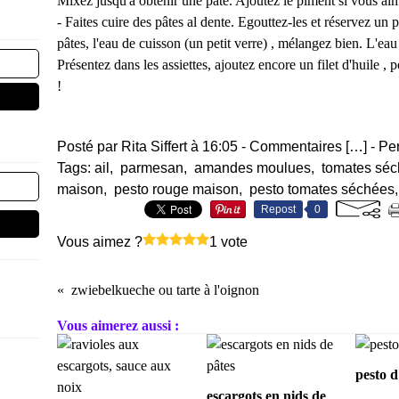
Mixez jusqu'à obtenir une pâte. Ajoutez le piment si vous ai
- Faites cuire des pâtes al dente. Egouttez-les et réservez un
pâtes, l'eau de cuisson (un petit verre) , mélangez bien. L'ea
Présentez dans les assiettes, ajoutez encore un filet d'huile , 
!
Posté par Rita Siffert à 16:05 -
Commentaires [
…
]
- Pe
Tags:
ail
,
parmesan
,
amandes moulues
,
tomates sé
maison
,
pesto rouge maison
,
pesto tomates séchées
Repost
0
Vous aimez ?
1 vote
zwiebelkueche ou tarte à l'oignon
Vous aimerez aussi :
pesto d
escargots en nids de