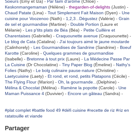
Soeurs
(Emy et Iza) -
Par faim d'arôme
(Chloé) -
Keskonmangemaman
(Hélène) -
thegarden-of-delights
(Justin) -
Chaud Patate
(Lina) -
Tout Simplement Fait Maison
(Dyen) -
Une
cuisine pour Voozenoo
(Nath) -
1,2,3...Dégustez
(Valérie) -
Grain
de sel et gourmandise
(Martine) -
Double Portion
(Laure et
Mélanie) -
Les p'tits plats de Béa
(Béa) -
Petite Cuillère et
Charentaises
(Gabrielle) -
Craquounette avenue
(Craquounette) -
Le blog de Cata
(Catalina) -
J'ai toujours aimé le jaune moutarde
(Calinhorely) -
Les Gourmandises de Sandrine
(Sandrine) -
Boeuf
Karotte
(Caroline) -
Quelques grammes de gourmandise
(Isabelle) -
Bretonne à tout prix
(Laure) -
La Médecine Passe Par
La Cuisine
(Dr Chocolatine) -
Tiny Paper Blog
(Émeline) -
Nathy's
Folies
(Nathy) -
Le bolg culinaire pause-nature
(Christine) -
Laetycuisine
(Laety) -
Et rond, et rond, petits Platapons
(Cécile) -
The Flying Flour
(Marion) -
Oh, la gourmande...
(Delphine) -
Mélina & Chocolat
(Mélina) -
Ramène la popotte
(Carole) -
Une
Maman Puissance 4
(Duvivier) -
Encore un gâteau
(Sandra) -
#plat complet
#battle food 49
#défi cuisine
#recette de riz
#riz en
ratatouille et viande
Partager