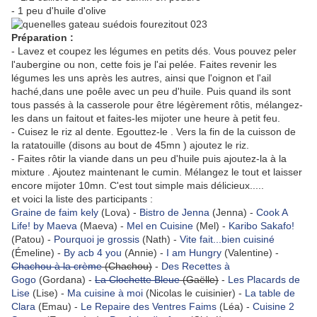
- 1 peu d'huile d'olive
Préparation :
- Lavez et coupez les légumes en petits dés. Vous pouvez peler
l'aubergine ou non, cette fois je l'ai pelée. Faites revenir les
légumes les uns après les autres, ainsi que l'oignon et l'ail
haché,dans une poêle avec un peu d'huile. Puis quand ils sont
tous passés à la casserole pour être légèrement rôtis, mélangez-
les dans un faitout et faites-les mijoter une heure à petit feu.
- Cuisez le riz al dente. Egouttez-le . Vers la fin de la cuisson de
la ratatouille (disons au bout de 45mn ) ajoutez le riz.
- Faites rôtir la viande dans un peu d'huile puis ajoutez-la à la
mixture . Ajoutez maintenant le cumin. Mélangez le tout et laisser
encore mijoter 10mn. C'est tout simple mais délicieux.....
et voici la liste des participants :
Graine de faim kely
(Lova) -
Bistro de Jenna
(Jenna) -
Cook A
Life! by Maeva
(Maeva) -
Mel en Cuisine
(Mel) -
Karibo Sakafo!
(Patou) -
Pourquoi je grossis
(Nath) -
Vite fait...bien cuisiné
(Émeline) -
By acb 4 you
(Annie) -
I am Hungry
(Valentine) -
Chachou à la crème
(Chachou)
-
Des Recettes à
Gogo
(Gordana) -
La Clochette Bleue
(Gaëlle)
-
Les Placards de
Lise
(Lise) -
Ma cuisine à moi
(Nicolas le cuisinier) -
La table de
Clara
(Emau) -
Le Repaire des Ventres Faims
(Léa) -
Cuisine 2