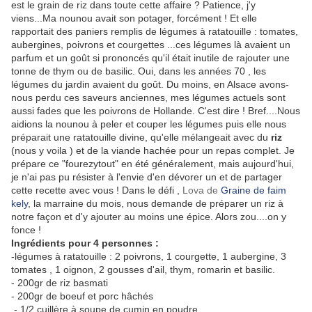
est le grain de riz dans toute cette affaire ? Patience, j'y
viens...Ma nounou avait son potager, forcément ! Et elle
rapportait des paniers remplis de légumes à ratatouille : tomates,
aubergines, poivrons et courgettes ...ces légumes là avaient un
parfum et un goût si prononcés qu'il était inutile de rajouter une
tonne de thym ou de basilic. Oui, dans les années 70 , les
légumes du jardin avaient du goût. Du moins, en Alsace avons-
nous perdu ces saveurs anciennes, mes légumes actuels sont
aussi fades que les poivrons de Hollande. C'est dire ! Bref....Nous
aidions la nounou à peler et couper les légumes puis elle nous
préparait une ratatouille divine, qu'elle mélangeait avec du
riz
(nous y voila ) et de la viande hachée pour un repas complet. Je
prépare ce "fourezytout" en été généralement, mais aujourd'hui,
je n'ai pas pu résister à l'envie d'en dévorer un et de partager
cette recette avec vous ! Dans le défi ,
Lova de
Graine de faim
kely
, la marraine du mois, nous demande de préparer un riz à
notre façon et d'y ajouter au moins une épice. Alors zou....on y
fonce !
Ingrédients pour 4 personnes :
-légumes à ratatouille : 2 poivrons, 1 courgette, 1 aubergine, 3
tomates , 1 oignon, 2 gousses d'ail, thym, romarin et basilic.
- 200gr de riz basmati
- 200gr de boeuf et porc hâchés
- 1/2 cuillère à soupe de cumin en poudre