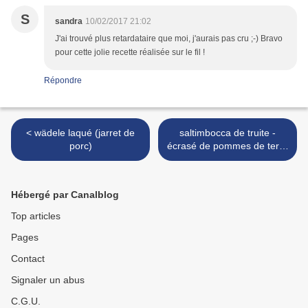
S
sandra
10/02/2017 21:02
J'ai trouvé plus retardataire que moi, j'aurais pas cru ;-) Bravo
pour cette jolie recette réalisée sur le fil !
Répondre
< wädele laqué (jarret de
saltimbocca de truite -
porc)
écrasé de pommes de terre
au poivre >
Hébergé par Canalblog
Top articles
Pages
Contact
Signaler un abus
C.G.U.