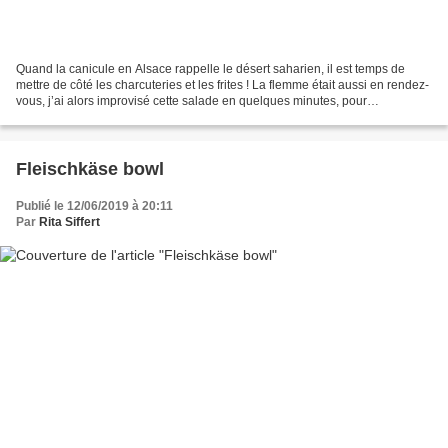
Quand la canicule en Alsace rappelle le désert saharien, il est temps de
mettre de côté les charcuteries et les frites ! La flemme était aussi en rendez-
vous, j’ai alors improvisé cette salade en quelques minutes, pour
économiser le peu d’énergie qui...
Fleischkäse bowl
Publié le 12/06/2019 à 20:11
Par
Rita Siffert