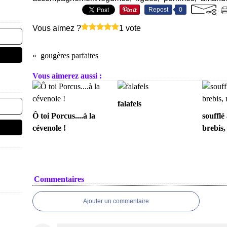
Repost
0
Vous aimez ?
1 vote
gougères parfaites
Vous aimerez aussi :
falafels
Ô toi Porcus....à la
soufflé
cévenole !
brebis
Commentaires
Ajouter un commentaire