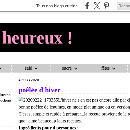
Tous nos blogs cuisine
 heureux !
salé
sucré
fêtes
AU COCHON HEUREUX !
>
PLATS D'HIVER
>
POÊLÉE D'HIVER
4 mars 2020
poêlée d'hiver
Winston
L'hiver ne s'en est pas encore allé par 
 cochons
bonne poêlée de légumes, en mode plat unique ou en version 
C'est si simple et rapide à préparer...la recette provient de la
que j'aime beaucoup leurs recettes.
Ingrédients pour 4 personnes :