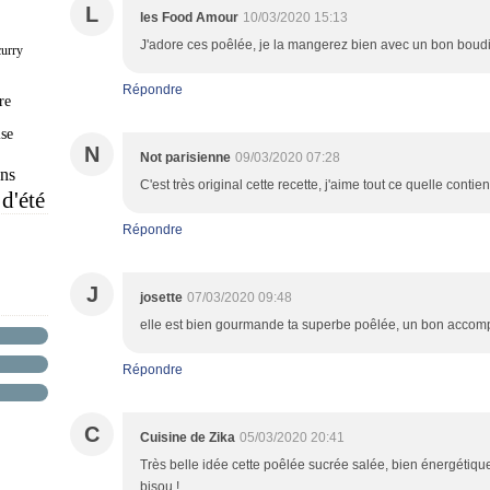
L
les Food Amour
10/03/2020 15:13
J'adore ces poêlée, je la mangerez bien avec un bon boudi
curry
Répondre
re
se
N
Not parisienne
09/03/2020 07:28
ns
C'est très original cette recette, j'aime tout ce quelle contien
 d'été
Répondre
J
josette
07/03/2020 09:48
elle est bien gourmande ta superbe poêlée, un bon accom
Répondre
C
Cuisine de Zika
05/03/2020 20:41
Très belle idée cette poêlée sucrée salée, bien énergétique
bisou !