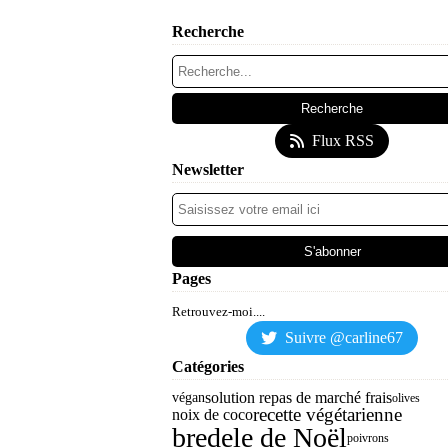
Recherche
Flux RSS
Newsletter
Pages
Retrouvez-moi....
Suivre @carline67
Catégories
solution repas de marché frais
végan
olives
recette végétarienne
noix de coco
bredele de Noël
poivrons