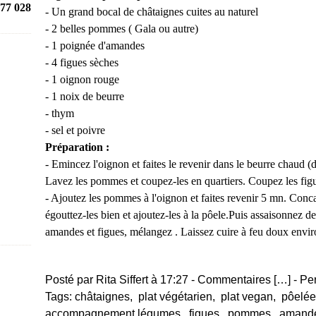
77 028
- Un grand bocal de châtaignes cuites au naturel
- 2 belles pommes ( Gala ou autre)
- 1 poignée d'amandes
- 4 figues sèches
- 1 oignon rouge
- 1 noix de beurre
- thym
- sel et poivre
Préparation :
- Emincez l'oignon et faites le revenir dans le beurre chaud
Lavez les pommes et coupez-les en quartiers. Coupez les figu
- Ajoutez les pommes à l'oignon et faites revenir 5 mn. Conc
égouttez-les bien et ajoutez-les à la pôele.Puis assaisonnez de
amandes et figues, mélangez . Laissez cuire à feu doux envi
Posté par Rita Siffert à 17:27 -
Commentaires [
…
]
- Pe
Tags:
châtaignes
,
plat végétarien
,
plat vegan
,
pôelée
accompagnement légumes
,
figues
,
pommes
,
amand