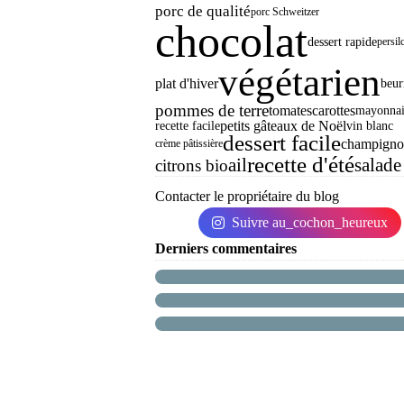
porc de qualité
porc Schweitzer
chocolat
dessert rapide
persil
végétarien
plat d'hiver
beur
pommes de terre
tomates
carottes
mayonnai
petits gâteaux de Noël
recette facile
vin blanc
dessert facile
champigno
crème pâtissière
recette d'été
ail
salade
citrons bio
Contacter le propriétaire du blog
Suivre au_cochon_heureux
Derniers commentaires