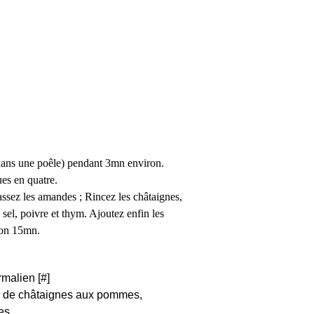
 (dans une poêle) pendant 3mn environ.
es en quatre.
assez les amandes ; Rincez les châtaignes,
 sel, poivre et thym. Ajoutez enfin les
ron 15mn.
rmalien [
#
]
 de châtaignes aux pommes
,
es