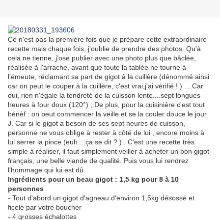
Ce n'est pas la première fois que je prépare cette extraordinaire
recette mais chaque fois, j'oublie de prendre des photos. Qu'à
cela ne tienne, j'ose publier avec une photo plus que bâclée,
réalisée à l'arrache, avant que toute la tablée ne tourne à
l'émeute, réclamant sa part de gigot à la cuillère (dénommé ainsi
car on peut le couper à la cuillère, c'est vrai,j'ai vérifié ! ) ....Car
oui, rien n'égale la tendreté de la cuisson lente....sept longues
heures à four doux (120°) ; De plus, pour la cuisinière c'est tout
bénèf : on peut commencer la veille et se la couler douce le jour
J. Car si le gigot a besoin de ses sept heures de cuisson,
personne ne vous oblige à rester à côté de lui , encore moins à
lui serrer la pince (euh....ça se dit ? ) . C'est une recette très
simple à réaliser, il faut simplement veiller à acheter un bon gigot
français, une belle viande de qualité. Puis vous lui rendrez
l'hommage qui lui est dû.
Ingrédients pour un beau gigot : 1,5 kg pour 8 à 10
personnes
- Tout d'abord un gigot d'agneau d'environ 1,5kg désossé et
ficelé par votre boucher
- 4 grosses échalottes