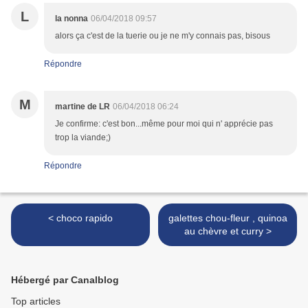
L
la nonna
06/04/2018 09:57
alors ça c'est de la tuerie ou je ne m'y connais pas, bisous
Répondre
M
martine de LR
06/04/2018 06:24
Je confirme: c'est bon...même pour moi qui n' apprécie pas
trop la viande;)
Répondre
< choco rapido
galettes chou-fleur , quinoa
au chèvre et curry >
Hébergé par Canalblog
Top articles