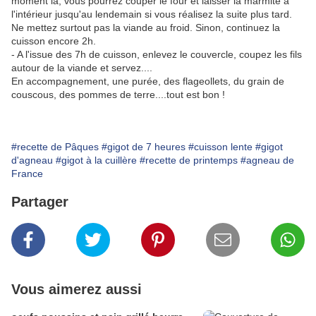
moment là, vous pourrez couper le four et laisser la marmite à
l'intérieur jusqu'au lendemain si vous réalisez la suite plus tard.
Ne mettez surtout pas la viande au froid. Sinon, continuez la
cuisson encore 2h.
- A l'issue des 7h de cuisson, enlevez le couvercle, coupez les fils
autour de la viande et servez....
En accompagnement, une purée, des flageollets, du grain de
couscous, des pommes de terre....tout est bon !
#recette de Pâques
#gigot de 7 heures
#cuisson lente
#gigot
d'agneau
#gigot à la cuillère
#recette de printemps
#agneau de
France
Partager
Vous aimerez aussi