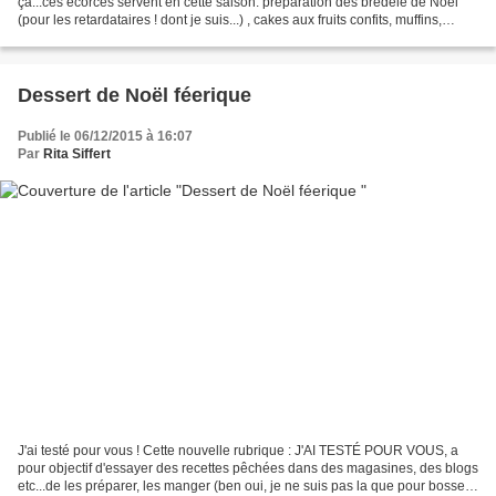
ça...ces écorces servent en cette saison: préparation des bredele de Noël
(pour les retardataires ! dont je suis...) , cakes aux fruits confits, muffins,
orangettes trempées...
Dessert de Noël féerique
Publié le 06/12/2015 à 16:07
Par
Rita Siffert
J'ai testé pour vous ! Cette nouvelle rubrique : J'AI TESTÉ POUR VOUS, a
pour objectif d'essayer des recettes pêchées dans des magasines, des blogs
etc...de les préparer, les manger (ben oui, je ne suis pas la que pour bosser!