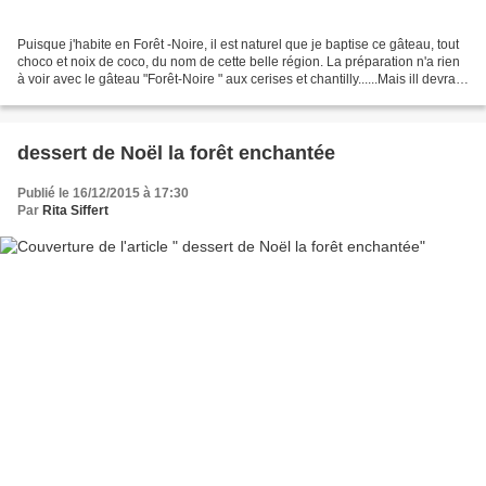
Puisque j'habite en Forêt -Noire, il est naturel que je baptise ce gâteau, tout
choco et noix de coco, du nom de cette belle région. La préparation n'a rien
à voir avec le gâteau "Forêt-Noire " aux cerises et chantilly......Mais ill devrait
faire sensation...
dessert de Noël la forêt enchantée
Publié le 16/12/2015 à 17:30
Par
Rita Siffert