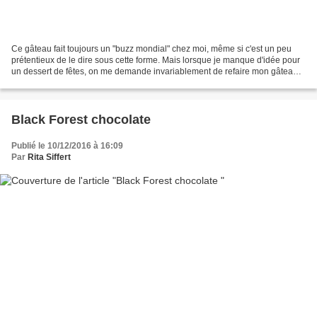
Ce gâteau fait toujours un "buzz mondial" chez moi, même si c'est un peu
prétentieux de le dire sous cette forme. Mais lorsque je manque d'idée pour
un dessert de fêtes, on me demande invariablement de refaire mon gâteau
"à quatre couches" comme je l'appelle...
Black Forest chocolate
Publié le 10/12/2016 à 16:09
Par
Rita Siffert