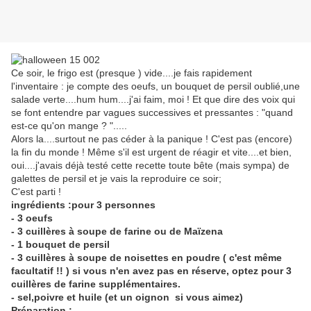
Ce soir, le frigo est (presque ) vide....je fais rapidement
l'inventaire : je compte des oeufs, un bouquet de persil oublié,une
salade verte....hum hum....j'ai faim, moi ! Et que dire des voix qui
se font entendre par vagues successives et pressantes : "quand
est-ce qu'on mange ? ".....
Alors la....surtout ne pas céder à la panique ! C'est pas (encore)
la fin du monde ! Même s'il est urgent de réagir et vite....et bien,
oui....j'avais déjà testé cette recette toute bête (mais sympa) de
galettes de persil et je vais la reproduire ce soir;
C'est parti !
ingrédients :pour 3 personnes
- 3 oeufs
- 3 cuillères à soupe de farine ou de Maïzena
- 1 bouquet de persil
- 3 cuillères à soupe de noisettes en poudre ( c'est même
facultatif !! ) si vous n'en avez pas en réserve, optez pour 3
cuillères de farine supplémentaires.
- sel,poivre et huile (et un oignon si vous aimez)
Préparation :