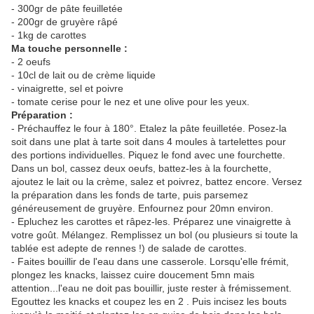
- 300gr de pâte feuilletée
- 200gr de gruyère râpé
- 1kg de carottes
Ma touche personnelle :
- 2 oeufs
- 10cl de lait ou de crème liquide
- vinaigrette, sel et poivre
- tomate cerise pour le nez et une olive pour les yeux.
Préparation :
- Préchauffez le four à 180°. Etalez la pâte feuilletée. Posez-la
soit dans une plat à tarte soit dans 4 moules à tartelettes pour
des portions individuelles. Piquez le fond avec une fourchette.
Dans un bol, cassez deux oeufs, battez-les à la fourchette,
ajoutez le lait ou la crème, salez et poivrez, battez encore. Versez
la préparation dans les fonds de tarte, puis parsemez
généreusement de gruyère. Enfournez pour 20mn environ.
- Epluchez les carottes et râpez-les. Préparez une vinaigrette à
votre goût. Mélangez. Remplissez un bol (ou plusieurs si toute la
tablée est adepte de rennes !) de salade de carottes.
- Faites bouillir de l'eau dans une casserole. Lorsqu'elle frémit,
plongez les knacks, laissez cuire doucement 5mn mais
attention...l'eau ne doit pas bouillir, juste rester à frémissement.
Egouttez les knacks et coupez les en 2 . Puis incisez les bouts