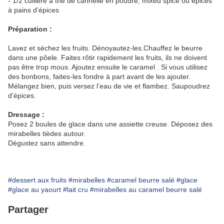
- 1/2 cuillère à thé de cannelle en poudre, mixed spice ou épices
à pains d’épices
Préparation :
Lavez et séchez les fruits. Dénoyautez-les.Chauffez le beurre
dans une pôele. Faites rôtir rapidement les fruits, ils ne doivent
pas être trop mous. Ajoutez ensuite le caramel . Si vous utilisez
des bonbons, faites-les fondre à part avant de les ajouter.
Mélangez bien, puis versez l’eau de vie et flambez. Saupoudrez
d’épices.
Dressage :
Posez 2 boules de glace dans une assiette creuse. Déposez des
mirabelles tièdes autour.
Dégustez sans attendre.
#dessert aux fruits
#mirabelles
#caramel beurre salé
#glace
#glace au yaourt
#lait cru
#mirabelles au caramel beurre salé
Partager