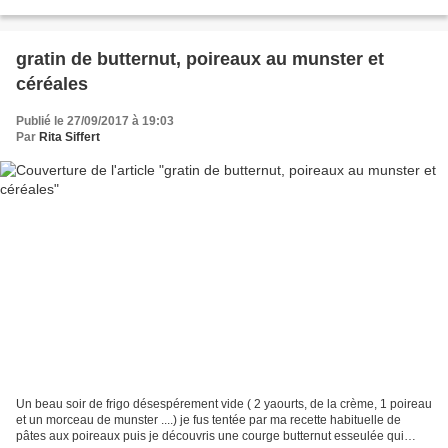
quand on aime cuisiner. Evidemment,...
gratin de butternut, poireaux au munster et
céréales
Publié le 27/09/2017 à 19:03
Par
Rita Siffert
Un beau soir de frigo désespérement vide ( 2 yaourts, de la crème, 1 poireau
et un morceau de munster ....) je fus tentée par ma recette habituelle de
pâtes aux poireaux puis je découvris une courge butternut esseulée qui