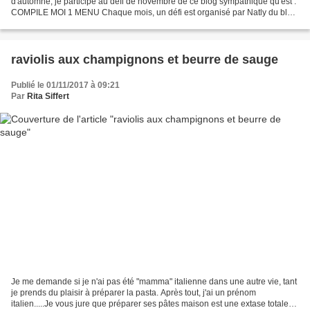
d'automne, je participe au défi de novembre de ce blog sympathique qu'est :
COMPILE MOI 1 MENU Chaque mois, un défi est organisé par Natly du blog
UNE CUISINE POUR VOOZENO et Sandra...
raviolis aux champignons et beurre de sauge
Publié le 01/11/2017 à 09:21
Par
Rita Siffert
Je me demande si je n'ai pas été "mamma" italienne dans une autre vie, tant
je prends du plaisir à préparer la pasta. Après tout, j'ai un prénom
italien.....Je vous jure que préparer ses pâtes maison est une extase totale