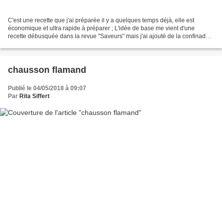
C'est une recette que j'ai préparée il y a quelques temps déjà, elle est
économique et ultra rapide à préparer ; L'idée de base me vient d'une
recette débusquée dans la revue "Saveurs" mais j'ai ajouté de la confinade
de tomates (des tomates séchées mixées)...
chausson flamand
Publié le 04/05/2018 à 09:07
Par
Rita Siffert