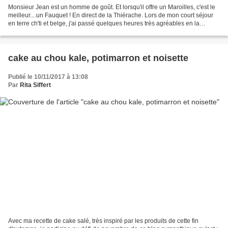
Monsieur Jean est un homme de goût. Et lorsqu'il offre un Maroilles, c'est le
meilleur....un Fauquet ! En direct de la Thiérache. Lors de mon court séjour
en terre ch'ti et belge, j'ai passé quelques heures très agréables en la
compagnie de Monsieur Jean...
cake au chou kale, potimarron et noisette
Publié le 10/11/2017 à 13:08
Par
Rita Siffert
Avec ma recette de cake salé, très inspiré par les produits de cette fin