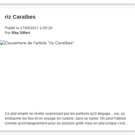
attendait depuis plusieurs jours...
riz Caraïbes
Publié le 17/09/2017 à 09:20
Par
Rita Siffert
Ce plat simple se révèle surprenant par les parfums qu'il dégage....oui, ça
embaume les îles et on voyage en cuisine, sans se ruiner. On peut l'utiliser
comme accompagnement pour un poisson grillé mais en plat unique c'est
vraiment parfait. Ingrédients...