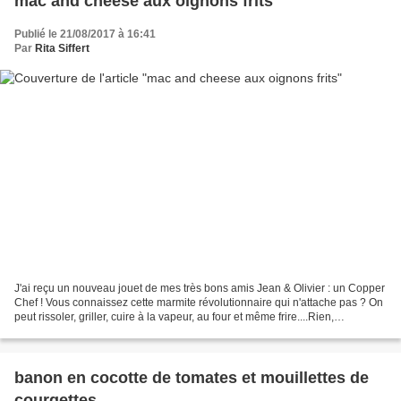
mac and cheese aux oignons frits
Publié le 21/08/2017 à 16:41
Par
Rita Siffert
J'ai reçu un nouveau jouet de mes très bons amis Jean & Olivier : un Copper
Chef ! Vous connaissez cette marmite révolutionnaire qui n'attache pas ? On
peut rissoler, griller, cuire à la vapeur, au four et même frire....Rien,
absolument rien n'attache...
banon en cocotte de tomates et mouillettes de
courgettes