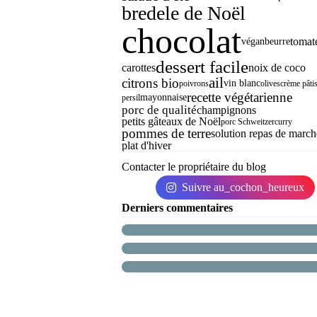
bredele de Noël
chocolat
tomat
végan
beurre
dessert facile
carottes
noix de coco
ail
citrons bio
vin blanc
poivrons
olives
crème pâtis
recette végétarienne
mayonnaise
persil
porc de qualité
champignons
petits gâteaux de Noël
porc Schweitzer
curry
pommes de terre
solution repas de marché
plat d'hiver
Contacter le propriétaire du blog
Suivre au_cochon_heureux
Derniers commentaires