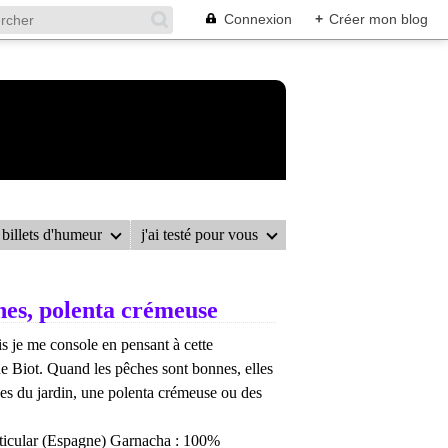
Connexion
+
Créer mon blog
billets d'humeur
j'ai testé pour vous
DE PORC AUX PÊCHES, POLENTA CRÉMEUSE
hes, polenta crémeuse
s je me console en pensant à cette
e Biot. Quand les pêches sont bonnes, elles
bes du jardin, une polenta crémeuse ou des
rticular (Espagne) Garnacha : 100%