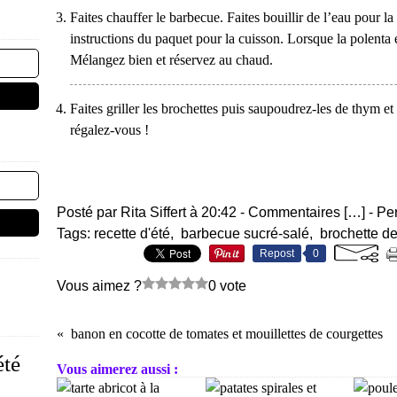
Faites chauffer le barbecue. Faites bouillir de l’eau pour l
instructions du paquet pour la cuisson. Lorsque la polenta e
Mélangez bien et réservez au chaud.
Faites griller les brochettes puis saupoudrez-les de thym et
régalez-vous !
Posté par Rita Siffert à 20:42 -
Commentaires [
…
]
- Pe
Tags:
recette d'été
,
barbecue sucré-salé
,
brochette d
Repost
0
Vous aimez ?
0 vote
banon en cocotte de tomates et mouillettes de courgettes
été
Vous aimerez aussi :