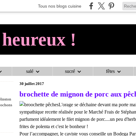
Tous nos blogs cuisine
 heureux !
salé
sucré
fêtes
AU COCHON HEUREUX !
>
CATEGORIES
>
BROCHETTE DE MIGNON 
30 juillet 2017
brochette de mignon de porc aux pêc
Winston
L'orage se déchaine devant ma porte mai
 cochons
sympathique recette réalisée pour le Marché Frais de Stéphan
parfument idéalement le filet mignon de porc....un peu d'her
frites de polenta et c'est le bonheur !
Pour l’accompagner, le caviste vous conseille un Bodega Pa