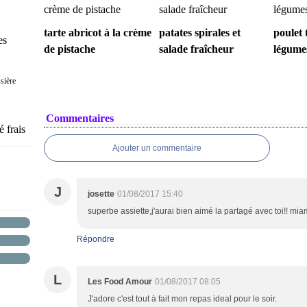
tarte abricot à la crème
patates spirales et
poulet 
es
de pistache
salade fraîcheur
légumes
sière
Commentaires
 frais
Ajouter un commentaire
J
josette
01/08/2017 15:40
superbe assiette,j'aurai bien aimé la partagé avec toi!! miam
Répondre
L
Les Food Amour
01/08/2017 08:05
J'adore c'est tout à fait mon repas ideal pour le soir.