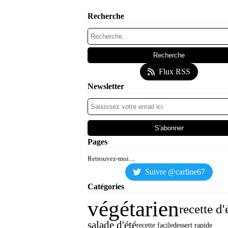
Recherche
Flux RSS
Newsletter
Pages
Retrouvez-moi....
Suivre @carline67
Catégories
végétarien
recette d'
salade d'été
recette facile
dessert rapide