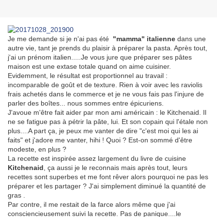
Je me demande si je n'ai pas été
"mamma" italienne
dans une
autre vie, tant je prends du plaisir à préparer la pasta. Après tout,
j'ai un prénom italien.....Je vous jure que préparer ses pâtes
maison est une extase totale quand on aime cuisiner.
Evidemment, le résultat est proportionnel au travail :
incomparable de goût et de texture. Rien à voir avec les raviolis
frais achetés dans le commerce et je ne vous fais pas l'injure de
parler des boîtes... nous sommes entre épicuriens.
J'avoue m'être fait aider par mon ami américain : le Kitchenaid. Il
ne se fatigue pas à pétrir la pâte, lui. Et son copain qui l'étale non
plus....A part ça, je peux me vanter de dire "c'est moi qui les ai
faits" et j'adore me vanter, hihi ! Quoi ? Est-on sommé d'être
modeste, en plus ?
La recette est inspirée assez largement du livre de cuisine
Kitchenaid
, ça aussi je le reconnais mais après tout, leurs
recettes sont superbes et me font rêver alors pourquoi ne pas les
préparer et les partager ? J'ai simplement diminué la quantité de
gras .
Par contre, il me restait de la farce alors même que j'ai
consciencieusement suivi la recette. Pas de panique....le