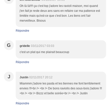
Oh là là!!!! ça c'est top j'adore les ravioli maison, moi quand
j'en fait je reste deux ans sans en refaire car ma patience est
limitée mais qu'est-ce que c'est bon. Les tiens ont l'air
merveilleux. Bisous
Répondre
G
gridelle
03/11/2017 03:03
c'est un plat qui me plairait beaucoup
Répondre
J
Justin
02/11/2017 20:12
Miammm j'adore les pasta et les tiennes me font terriblement
envies !!!<br /> <br /> De bons raviolis des sous-bois j'adore !!!
<br /> <br /> Bizzz et belle soirée<br /> <br /> Justin
Répondre