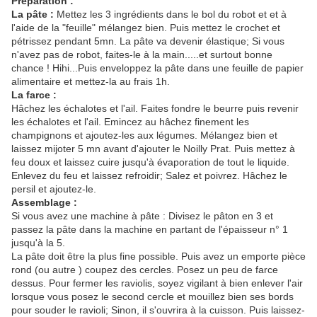
Préparation :
La pâte :
Mettez les 3 ingrédients dans le bol du robot et et à
l'aide de la "feuille" mélangez bien. Puis mettez le crochet et
pétrissez pendant 5mn. La pâte va devenir élastique; Si vous
n'avez pas de robot, faites-le à la main.....et surtout bonne
chance ! Hihi...Puis enveloppez la pâte dans une feuille de papier
alimentaire et mettez-la au frais 1h.
La farce :
Hâchez les échalotes et l'ail. Faites fondre le beurre puis revenir
les échalotes et l'ail. Emincez au hâchez finement les
champignons et ajoutez-les aux légumes. Mélangez bien et
laissez mijoter 5 mn avant d'ajouter le Noilly Prat. Puis mettez à
feu doux et laissez cuire jusqu'à évaporation de tout le liquide.
Enlevez du feu et laissez refroidir; Salez et poivrez. Hâchez le
persil et ajoutez-le.
Assemblage :
Si vous avez une machine à pâte : Divisez le pâton en 3 et
passez la pâte dans la machine en partant de l'épaisseur n° 1
jusqu'à la 5.
La pâte doit être la plus fine possible. Puis avez un emporte pièce
rond (ou autre ) coupez des cercles. Posez un peu de farce
dessus. Pour fermer les raviolis, soyez vigilant à bien enlever l'air
lorsque vous posez le second cercle et mouillez bien ses bords
pour souder le ravioli; Sinon, il s'ouvrira à la cuisson. Puis laissez-