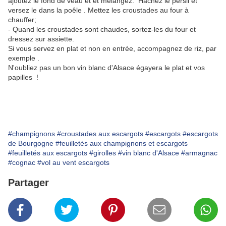
ajoutez le fond de veau et et mélangez. Hachez le persil et
versez le dans la poêle . Mettez les croustades au four à
chauffer;
- Quand les croustades sont chaudes, sortez-les du four et
dressez sur assiette.
Si vous servez en plat et non en entrée, accompagnez de riz, par
exemple .
N'oubliez pas un bon vin blanc d'Alsace égayera le plat et vos
papilles !
#champignons
#croustades aux escargots
#escargots
#escargots
de Bourgogne
#feuilletés aux champignons et escargots
#feuilletés aux escargots
#girolles
#vin blanc d'Alsace
#armagnac
#cognac
#vol au vent escargots
Partager