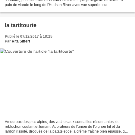
pain de viande le long de l'Hudson River avec vue superbe sur
Manhattan.....et oui, on fait ce qu'on peut...
la tartitourte
Publié le 07/12/2017 à 18:25
Par
Rita Siffert
Amoureux des pics alpins, des vaches aux sonnailles résonnantes, du
reblochon coulant et fumant. Adorateurs de l'union de l'oignon frit et du
lardon rissolé, drogués de la patate et de la crème fraîche bien épaisse, que