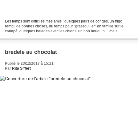
Les temps sont difficiles mes amis : quelques jours de congés, un frigo
rempli de bonnes choses, du temps pour "grassouiller" en famille sur le
canapé, quelques balades avec les chiens, un bon bouquin.....mais
franchement, vais-je y survivre ? J'ai reçu...
bredele au chocolat
Publié le 23/12/2017 à 15:21
Par
Rita Siffert