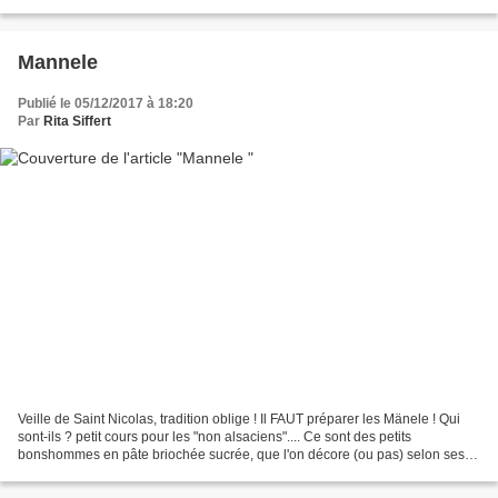
tous ceux qui ne peuvent s'empêcher...
Mannele
Publié le 05/12/2017 à 18:20
Par
Rita Siffert
Veille de Saint Nicolas, tradition oblige ! Il FAUT préparer les Mänele ! Qui
sont-ils ? petit cours pour les "non alsaciens".... Ce sont des petits
bonshommes en pâte briochée sucrée, que l'on décore (ou pas) selon ses
envies. Ils peuvent se présenter...