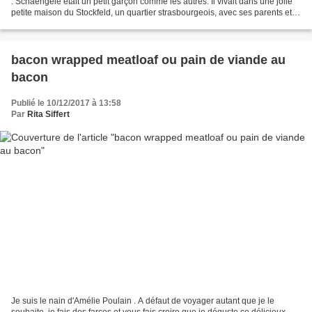
: Schaengele était un petit garçon comme les autres. Il vivait dans une jolie
petite maison du Stockfeld, un quartier strasbourgeois, avec ses parents et
sa petite soeur; Pourtant...
bacon wrapped meatloaf ou pain de viande au
bacon
Publié le 10/12/2017 à 13:58
Par
Rita Siffert
Je suis le nain d'Amélie Poulain . A défaut de voyager autant que je le
souhaite, je fais des farces et vous fais croire que je déguste ce délicieux