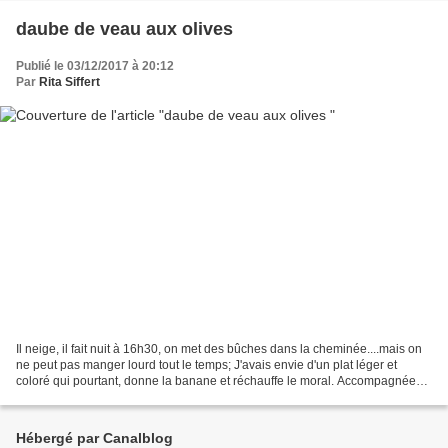
daube de veau aux olives
Publié le 03/12/2017 à 20:12
Par
Rita Siffert
Il neige, il fait nuit à 16h30, on met des bûches dans la cheminée....mais on
ne peut pas manger lourd tout le temps; J'avais envie d'un plat léger et
coloré qui pourtant, donne la banane et réchauffe le moral. Accompagnée
d'une purée bien crémeuse, je...
Hébergé par Canalblog