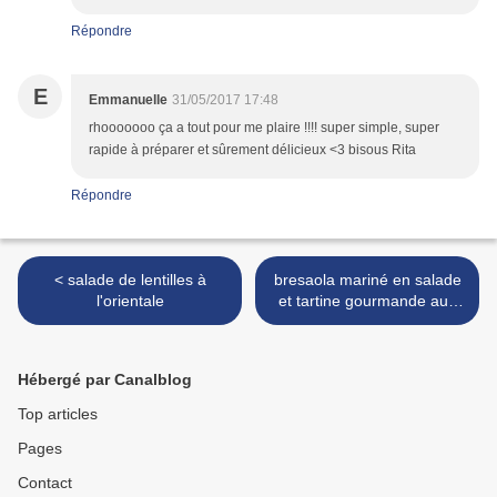
Répondre
E
Emmanuelle
31/05/2017 17:48
rhooooooo ça a tout pour me plaire !!!! super simple, super
rapide à préparer et sûrement délicieux <3 bisous Rita
Répondre
< salade de lentilles à
bresaola mariné en salade
l'orientale
et tartine gourmande aux
olives >
Hébergé par Canalblog
Top articles
Pages
Contact