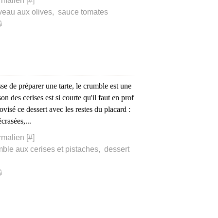
rmalien [
#
]
veau aux olives
,
sauce tomates
se de préparer une tarte, le crumble est une
son des cerises est si courte qu'il faut en prof
visé ce dessert avec les restes du placard :
crasées,...
rmalien [
#
]
ble aux cerises et pistaches
,
dessert