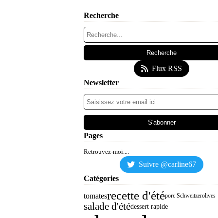
Recherche
Flux RSS
Newsletter
Pages
Retrouvez-moi....
Suivre @carline67
Catégories
recette d'été
tomates
porc Schweitzer
olives
salade d'été
dessert rapide