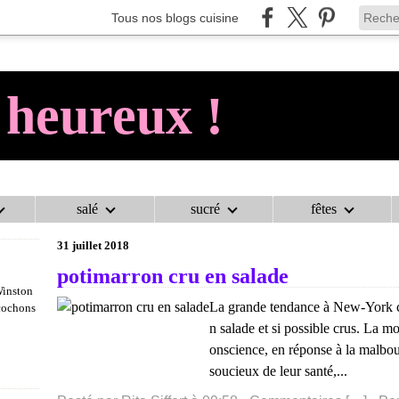
Tous nos blogs cuisine
 heureux !
salé
sucré
fêtes
AU COCHON HEUREUX !
>
CATEGORIES
>
AU COCHON HEUREUX !
31 juillet 2018
potimarron cru en salade
Winston
La grande tendance à New-York c'
 cochons
n salade et si possible crus. La m
onscience, en réponse à la malbouf
soucieux de leur santé,...