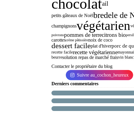
chocolat
ail
bredele de 
petits gâteaux de Noël
végétarien
champignons
v
pommes de terre
citrons bio
poivrons
persil
carottes
noix de coco
crème pâtissière
dessert facile
porc de qu
plat d'hiver
recette végétarienne
recette facile
mayonnai
solution repas de marché frais
beurre
vin blanc
Contacter le propriétaire du blog
Suivre au_cochon_heureux
Derniers commentaires