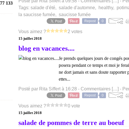
Posté par Rita Siffert à 09:58 -
Commentaires [
…
]
- Pe
77 133
Tags:
salade d'été
,
salade d'automne
,
healthy
,
potim
la saucisse fumée
,
saucisse fumée
Repost
0
Vous aimez ?
2 votes
15 juillet 2018
blog en vacances....
Je prends quelques jours de congés pou
posera pendant ce temps et moi je ferai 
ne dort jamais et sans doute rapporter 
ettes...
Posté par Rita Siffert à 16:28 -
Commentaires [
…
]
- Pe
Repost
0
Vous aimez ?
0 vote
15 juillet 2018
salade de pommes de terre au boeuf