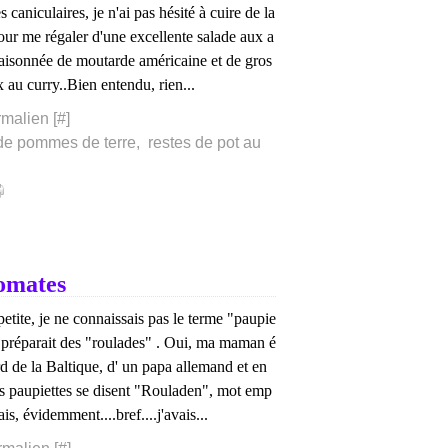
 caniculaires, je n'ai pas hésité à cuire de la
our me régaler d'une excellente salade aux a
saisonnée de moutarde américaine et de gros
 au curry..Bien entendu, rien...
malien [
#
]
de pommes de terre
,
restes de pot au
tomates
petite, je ne connaissais pas le terme "paupie
 préparait des "roulades" . Oui, ma maman é
rd de la Baltique, d' un papa allemand et en
s paupiettes se disent "Rouladen", mot emp
is, évidemment....bref....j'avais...