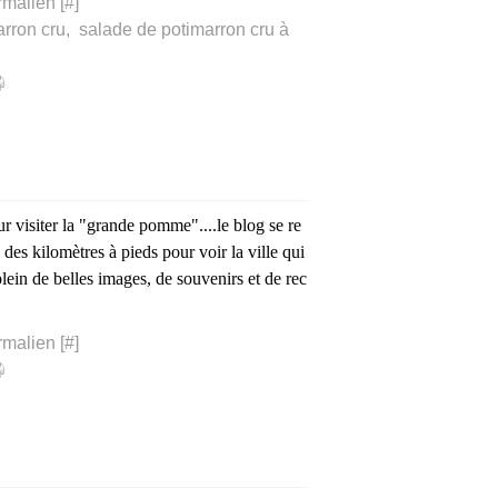
rmalien [
#
]
arron cru
,
salade de potimarron cru à
r visiter la "grande pomme"....le blog se re
des kilomètres à pieds pour voir la ville qui
plein de belles images, de souvenirs et de rec
rmalien [
#
]