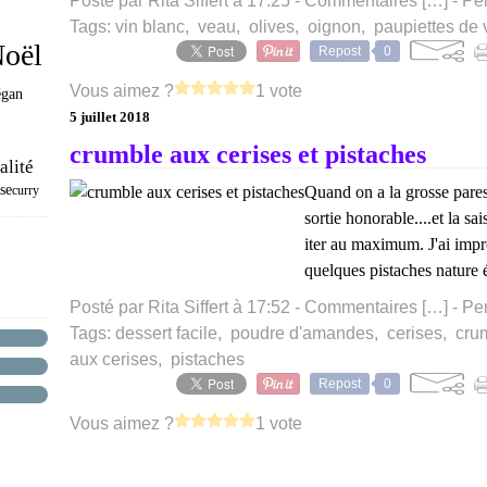
Posté par Rita Siffert à 17:25 -
Commentaires [
…
]
- Pe
Tags:
vin blanc
,
veau
,
olives
,
oignon
,
paupiettes de 
Noël
Repost
0
Vous aimez ?
1 vote
égan
5 juillet 2018
crumble aux cerises et pistaches
alité
se
curry
Quand on a la grosse pares
sortie honorable....et la sai
iter au maximum. J'ai impro
quelques pistaches nature é
Posté par Rita Siffert à 17:52 -
Commentaires [
…
]
- Pe
Tags:
dessert facile
,
poudre d'amandes
,
cerises
,
crum
aux cerises
,
pistaches
Repost
0
Vous aimez ?
1 vote