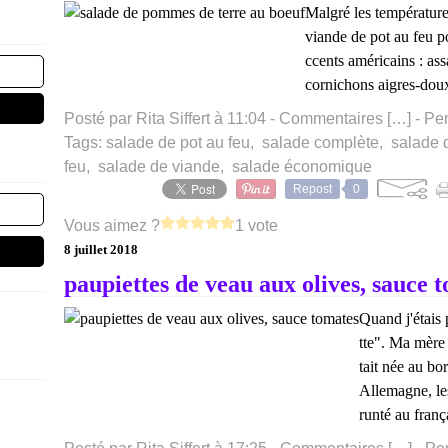
Malgré les températures
viande de pot au feu p
ccents américains : as
cornichons aigres-doux
Posté par Rita Siffert à 11:04 -
Commentaires [
…
]
- Per
Tags:
salade de pot au feu
,
salade complète
,
salade 
feu
,
salade de viande
,
salade économique
Repost
0
Vous aimez ?
1 vote
8 juillet 2018
paupiettes de veau aux olives, sauce 
Quand j'étais 
tte". Ma mère
tait née au bo
Allemagne, le
runté au frança