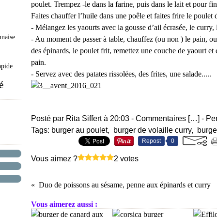
poulet. Trempez -le dans la farine, puis dans le lait et pour fin
Faites chauffer l’huile dans une poêle et faites frire le poule
- Mélangez les yaourts avec la gousse d’ail écrasée, le curry, l
naise
- Au moment de passer à table, chauffez (ou non ) le pain, ouv
des épinards, le poulet frit, remettez une couche de yaourt et 
pain.
apide
- Servez avec des patates rissolées, des frites, une salade.....
é
Posté par Rita Siffert à 20:03 -
Commentaires [
…
]
- Pe
Tags:
burger au poulet
,
burger de volaille curry
,
burge
Repost
0
Vous aimez ?
2 votes
Duo de poissons au sésame, penne aux épinards et curry
Vous aimerez aussi :