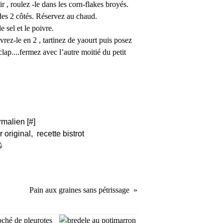
ir , roulez -le dans les corn-flakes broyés.
t des 2 côtés. Réservez au chaud.
e sel et le poivre.
rez-le en 2 , tartinez de yaourt puis posez
clap....fermez avec l’autre moitié du petit
rmalien [
#
]
r original
,
recette bistrot
Pain aux graines sans pétrissage