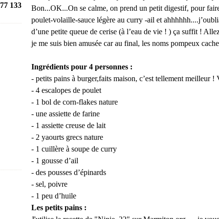
77 133
Bon...OK...On se calme, on prend un petit digestif, pour fai
poulet-volaille-sauce légère au curry -ail et ahhhhhh....j’oubl
d’une petite queue de cerise (à l’eau de vie ! ) ça suffit ! All
je me suis bien amusée car au final, les noms pompeux cachen
Ingrédients pour 4 personnes :
- petits pains à burger,faits maison, c’est tellement meilleur ! 
- 4 escalopes de poulet
- 1 bol de corn-flakes nature
- une assiette de farine
- 1 assiette creuse de lait
- 2 yaourts grecs nature
- 1 cuillère à soupe de curry
- 1 gousse d’ail
- des pousses d’épinards
- sel, poivre
- 1 peu d’huile
Les petits pains :