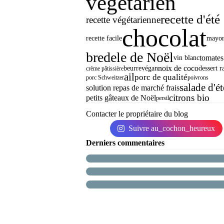
végétarien
recette d'été
recette végétarienne
chocolat
recette facile
mayon
bredele de Noël
tomates
vin blanc
noix de coco
beurre
végan
dessert r
crème pâtissière
ail
porc de qualité
porc Schweitzer
poivrons
salade d'ét
solution repas de marché frais
citrons bio
petits gâteaux de Noël
persil
Contacter le propriétaire du blog
Suivre au_cochon_heureux
Derniers commentaires