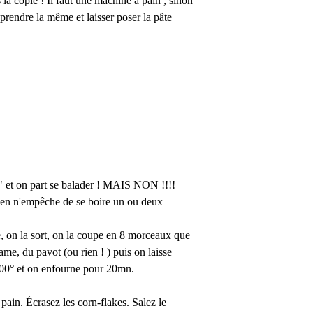
 la copie ! Il faut une machine à pain , sinon
 prendre la même et laisser poser la pâte
" et on part se balader ! MAIS NON !!!!
rien n'empêche de se boire un ou deux
e, on la sort, on la coupe en 8 morceaux que
me, du pavot (ou rien ! ) puis on laisse
200° et on enfourne pour 20mn.
pain. Écrasez les corn-flakes. Salez le