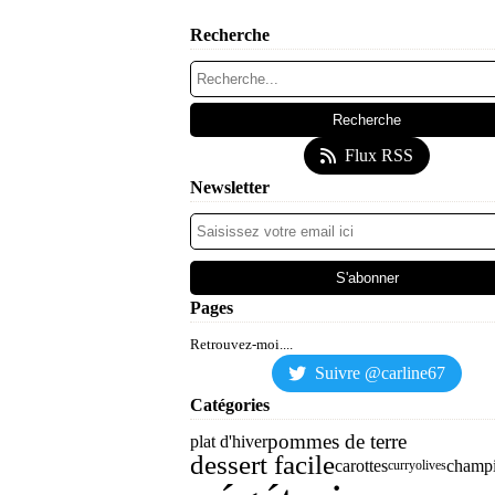
Recherche
Flux RSS
Newsletter
Pages
Retrouvez-moi....
Suivre @carline67
Catégories
pommes de terre
plat d'hiver
dessert facile
carottes
champ
curry
olives