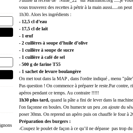
J'utilise la recette de "Ninie_22" sur Marmiton.org .....je vous
vous trouverez des recettes à pétrir à la main aussi.....on peut
1h30. Alors les ingrédients :
- 12,5 cl d’eau
- 17,5 cl de lait
- 1 œuf
- 2 cuillères à soupe d’huile d’olive
- 1 cuillère à soupe de
sucre
- 1 cuillère à café de
sel
- 500 g de farine T55
- 1 sachet de levure boulangère
On met tout dans la MAP , dans l'ordre indiqué , menu "pâte
Pas question ! On commence à préparer le reste.Par contre, 
apéros pendant ce temps. Au contraire !!!!!
1h30 plus tard,
quand la pâte a fini de lever dans la machin
l'on façonne en boules. On humecte un peu ,on ajoute du sésa
poser 30mn. On reprend un apéro puis on chauffe le four à 
Préparation des burgers :
ignons
-Coupez le poulet de façon à ce qu’il ne dépasse pas trop du 