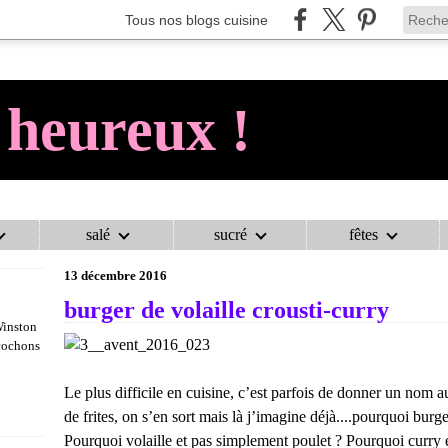
Tous nos blogs cuisine
 heureux !
salé
sucré
fêtes
AU COCHON HEUREUX !
>
BURGERS
>
BURGER DE VOLAILLE CROUS
13 décembre 2016
burger de volaille crousti-curry
Winston
 cochons
Le plus difficile en cuisine, c’est parfois de donner un nom au
de frites, on s’en sort mais là j’imagine déjà....pourquoi bur
Pourquoi volaille et pas simplement poulet ? Pourquoi curry et