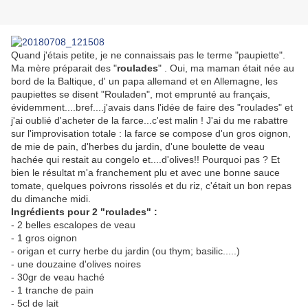
Quand j'étais petite, je ne connaissais pas le terme "paupiette".
Ma mère préparait des "
roulades
" . Oui, ma maman était née au
bord de la Baltique, d' un papa allemand et en Allemagne, les
paupiettes se disent "Rouladen", mot emprunté au français,
évidemment....bref....j'avais dans l'idée de faire des "roulades" et
j'ai oublié d'acheter de la farce...c'est malin ! J'ai du me rabattre
sur l'improvisation totale : la farce se compose d'un gros oignon,
de mie de pain, d'herbes du jardin, d'une boulette de veau
hachée qui restait au congelo et....d'olives!! Pourquoi pas ? Et
bien le résultat m'a franchement plu et avec une bonne sauce
tomate, quelques poivrons rissolés et du riz, c'était un bon repas
du dimanche midi.
Ingrédients pour 2 "roulades" :
- 2 belles escalopes de veau
- 1 gros oignon
- origan et curry herbe du jardin (ou thym; basilic.....)
- une douzaine d'olives noires
- 30gr de veau haché
- 1 tranche de pain
- 5cl de lait