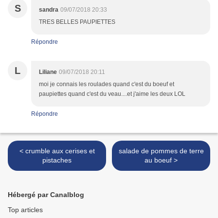
S
sandra
09/07/2018 20:33
TRES BELLES PAUPIETTES
Répondre
L
Liliane
09/07/2018 20:11
moi je connais les roulades quand c'est du boeuf et
paupiettes quand c'est du veau....et j'aime les deux LOL
Répondre
< crumble aux cerises et
salade de pommes de terre
pistaches
au boeuf >
Hébergé par Canalblog
Top articles