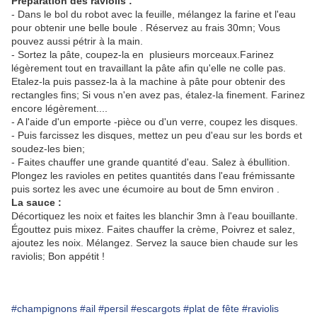
Préparation des raviolis :
- Dans le bol du robot avec la feuille, mélangez la farine et l'eau
pour obtenir une belle boule . Réservez au frais 30mn; Vous
pouvez aussi pétrir à la main.
- Sortez la pâte, coupez-la en plusieurs morceaux.Farinez
légèrement tout en travaillant la pâte afin qu'elle ne colle pas.
Etalez-la puis passez-la à la machine à pâte pour obtenir des
rectangles fins; Si vous n'en avez pas, étalez-la finement. Farinez
encore légèrement....
- A l'aide d'un emporte -pièce ou d'un verre, coupez les disques.
- Puis farcissez les disques, mettez un peu d'eau sur les bords et
soudez-les bien;
- Faites chauffer une grande quantité d'eau. Salez à ébullition.
Plongez les ravioles en petites quantités dans l'eau frémissante
puis sortez les avec une écumoire au bout de 5mn environ .
La sauce :
Décortiquez les noix et faites les blanchir 3mn à l'eau bouillante.
Égouttez puis mixez. Faites chauffer la crème, Poivrez et salez,
ajoutez les noix. Mélangez. Servez la sauce bien chaude sur les
raviolis; Bon appétit !
#champignons
#ail
#persil
#escargots
#plat de fête
#raviolis