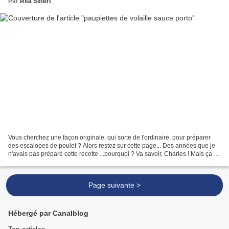
Par
Rita Siffert
Vous cherchez une façon originale, qui sorte de l'ordinaire, pour préparer
des escalopes de poulet ? Alors restez sur cette page... Des années que je
n'avais pas préparé cette recette ...pourquoi ? Va savoir, Charles ! Mais ça y
est....tout était encore...
Page suivante >
Hébergé par Canalblog