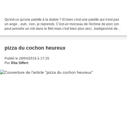
Qu'est-ce qu'une palette à la diable ? Et bien c'est une palette qui n'est pas
un ange....euh...non, je reprends. C'est un morceau de l'échine de porc (on
peut prendre un roti dans le filet mais c'est bien plus sec) , badigeonné de
moutarde , arrosé de...
pizza du cochon heureux
Publié le 28/04/2016 à 17:35
Par
Rita Siffert