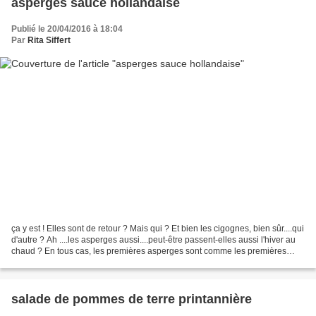
asperges sauce hollandaise
Publié le 20/04/2016 à 18:04
Par
Rita Siffert
ça y est ! Elles sont de retour ? Mais qui ? Et bien les cigognes, bien sûr....qui
d'autre ? Ah ....les asperges aussi....peut-être passent-elles aussi l'hiver au
chaud ? En tous cas, les premières asperges sont comme les premières
glissades en l'hiver...
salade de pommes de terre printannière