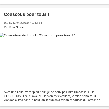
d'un repas de famille qui...
Couscous pour tous !
Publié le 23/04/2016 à 14:21
Par
Rita Siffert
Avec une belle-mère "pied-noir", je ne peux pas faire l'impasse sur le
COUSCOUS ! Il faut l'avouer....le sien est excellent, version bônoise, 3
viandes cuites dans le bouillon, légumes à foison et harissa qui arrache !
Mais vu mon âge, il est grand temps...