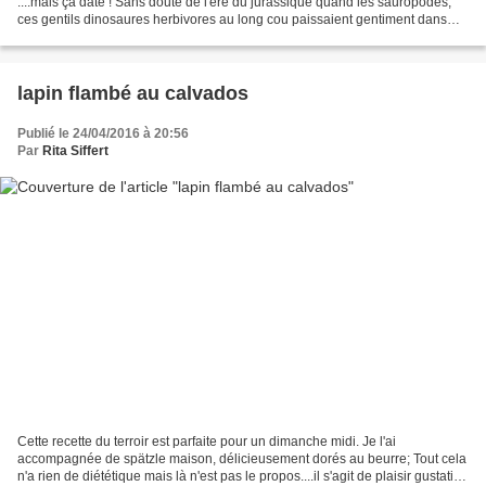
....mais ça date ! Sans doute de l'ère du jurassique quand les sauropodes,
ces gentils dinosaures herbivores au long cou paissaient gentiment dans
nos contrées...enfin, vous voyez...
lapin flambé au calvados
Publié le 24/04/2016 à 20:56
Par
Rita Siffert
Cette recette du terroir est parfaite pour un dimanche midi. Je l'ai
accompagnée de spätzle maison, délicieusement dorés au beurre; Tout cela
n'a rien de diététique mais là n'est pas le propos....il s'agit de plaisir gustatif,