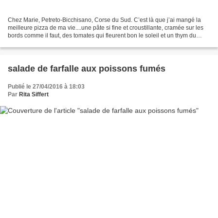
Chez Marie, Petreto-Bicchisano, Corse du Sud. C’est là que j’ai mangé la
meilleure pizza de ma vie....une pâte si fine et croustillante, cramée sur les
bords comme il faut, des tomates qui fleurent bon le soleil et un thym du
maquis à vous damner....bref...j’en...
salade de farfalle aux poissons fumés
Publié le 27/04/2016 à 18:03
Par
Rita Siffert