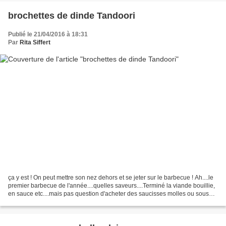
brochettes de dinde Tandoori
Publié le 21/04/2016 à 18:31
Par
Rita Siffert
ça y est ! On peut mettre son nez dehors et se jeter sur le barbecue ! Ah....le
premier barbecue de l'année....quelles saveurs....Terminé la viande bouillie,
en sauce etc....mais pas question d'acheter des saucisses molles ou sous
vide. Non non....pour...