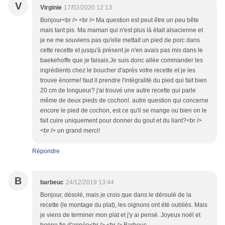
V
Virginie
17/02/2020 12:13
Bonjour<br /> <br /> Ma question est peut être un peu bête
mais tant pis. Ma maman qui n'est plus là était alsacienne et
je ne me souviens pas qu'elle mettait un pied de porc dans
cette recette et jusqu'à présent je n'en avais pas mis dans le
baekehoffe que je faisais.Je suis donc allée commander les
ingrédients chez le boucher d'après votre recette et je les
trouve énorme! faut il prendre l'intégralité du pied qui fait bien
20 cm de longueur? j'ai trouvé une autre recette qui parle
même de deux pieds de cochon!. autre question qui concerne
encore le pied de cochon, est ce qu'il se mange ou bien on le
fait cuire uniquement pour donner du gout et du liant?<br />
<br /> un grand merci!
Répondre
B
barbeuc
24/12/2019 13:44
Bonjour, désolé, mais je crois que dans le déroulé de la
recette (le montage du plat), les oignons ont été oubliés. Mais
je viens de terminer mon plat et j'y ai pensé. Joyeux noël et