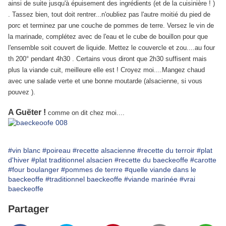
ainsi de suite jusqu'à épuisement des ingrédients (et de la cuisinière ! )
. Tassez bien, tout doit rentrer...n'oubliez pas l'autre moitié du pied de
porc et terminez par une couche de pommes de terre. Versez le vin de
la marinade, complétez avec de l'eau et le cube de bouillon pour que
l'ensemble soit couvert de liquide. Mettez le couvercle et zou....au four
th 200° pendant 4h30 . Certains vous diront que 2h30 suffisent mais
plus la viande cuit, meilleure elle est ! Croyez moi....Mangez chaud
avec une salade verte et une bonne moutarde (alsacienne, si vous
pouvez ).
A Guëter !
comme on dit chez moi....
#vin blanc
#poireau
#recette alsacienne
#recette du terroir
#plat
d'hiver
#plat traditionnel alsacien
#recette du baeckeoffe
#carotte
#four boulanger
#pommes de terrre
#quelle viande dans le
baeckeoffe
#traditionnel baeckeoffe
#viande marinée
#vrai
baeckeoffe
Partager