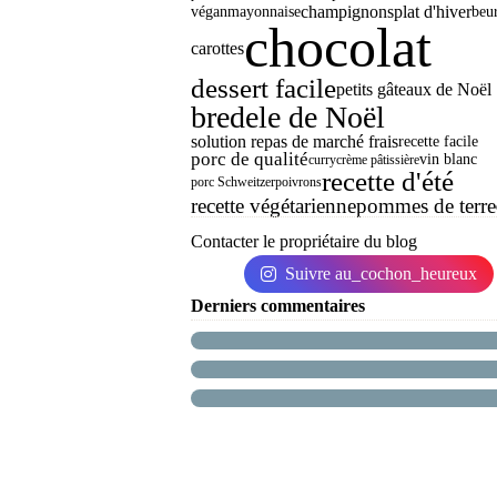
champignons
plat d'hiver
végan
mayonnaise
beu
chocolat
carottes
dessert facile
petits gâteaux de Noël
bredele de Noël
solution repas de marché frais
recette facile
porc de qualité
vin blanc
curry
crème pâtissière
recette d'été
porc Schweitzer
poivrons
recette végétarienne
pommes de terre
Contacter le propriétaire du blog
Suivre au_cochon_heureux
Derniers commentaires