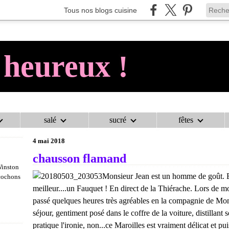
Tous nos blogs cuisine
 heureux !
salé
sucré
fêtes
AU COCHON HEUREUX !
>
VÉGÉTARIEN
>
CHAUSSON FLAMAND
4 mai 2018
chausson flamand
Winston
Monsieur Jean est un homme de goût. Et 
 cochons
meilleur....un Fauquet ! En direct de la Thiérache. Lors de mon 
passé quelques heures très agréables en la compagnie de Mons
séjour, gentiment posé dans le coffre de la voiture, distillant
pratique l'ironie, non...ce Maroilles est vraiment délicat et pu