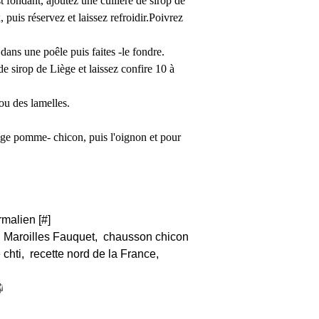
 fondant, ajoutez une cuillère de sirop de
puis réservez et laissez refroidir.Poivrez
dans une poêle puis faites -le fondre.
de sirop de Liège et laissez confire 10 à
ou des lamelles.
nge pomme- chicon, puis l'oignon et pour
rmalien [
#
]
,
Maroilles Fauquet
,
chausson chicon
 chti
,
recette nord de la France
,