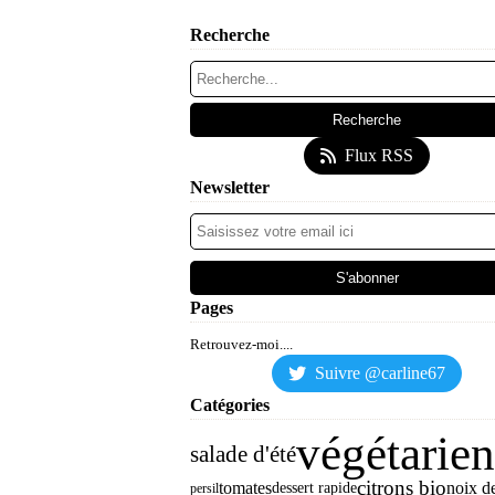
Recherche
Flux RSS
Newsletter
Pages
Retrouvez-moi....
Suivre @carline67
Catégories
végétarien
salade d'été
citrons bio
tomates
noix d
dessert rapide
persil