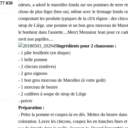
77 050
odeurs, a adoré le maroilles fondu sur ses pommes de terre ri
chose de plus léger (ben oui, même avec le fromage fondu on p
comportant les produits typiques de la ch'ti région : des chic
sirop de Liège, une pomme et un bon gros morceau de Maroill
le bonheur dans l'assiette....Merci Monsieur Jean pour ce cad
ravit nos papilles....
Ingrédients pour 2 chaussons :
- 1 pâte feuilletée (en disque)
- 1 belle pomme
- 2 chicons (endives)
- 2 gros oignons
- 1 bon gros morceau de Maroilles (à votre goût)
- 1 morceau de beurre
- 2 cuillères à soupe de sirop de Liège
- poivre
Préparation :
- Pelez la pomme et coupez-la en dés. Mettez du beurre dans u
coloration. Lavez les chicons, coupez les en tranches fines et 