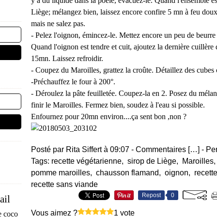
y a du liquide dans la poêle, évacuez-le. Quand l'ensemble est
Liège; mélangez bien, laissez encore confire 5 mn à feu doux, 
mais ne salez pas.
- Pelez l'oignon, émincez-le. Mettez encore un peu de beurre 
Quand l'oignon est tendre et cuit, ajoutez la dernière cuillère 
15mn. Laissez refroidir.
- Coupez du Maroilles, grattez la croûte. Détaillez des cubes 
-Préchauffez le four à 200°.
- Déroulez la pâte feuilletée. Coupez-la en 2. Posez du méla
finir le Maroilles. Fermez bien, soudez à l'eau si possible.
Enfournez pour 20mn environ....ça sent bon ,non ?
Posté par Rita Siffert à 09:07 -
Commentaires [
…
]
- Pe
Tags:
recette végétarienne
,
sirop de Liège
,
Maroilles
pomme maroilles
,
chausson flamand
,
oignon
,
recette
recette sans viande
Repost
0
ail
Vous aimez ?
1 vote
e coco