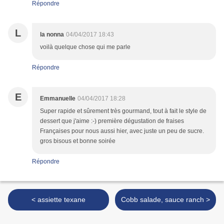
Répondre
L
la nonna
04/04/2017 18:43
voilà quelque chose qui me parle
Répondre
E
Emmanuelle
04/04/2017 18:28
Super rapide et sûrement très gourmand, tout à fait le style de
dessert que j'aime :-) première dégustation de fraises
Françaises pour nous aussi hier, avec juste un peu de sucre.
gros bisous et bonne soirée
Répondre
< assiette texane
Cobb salade, sauce ranch >