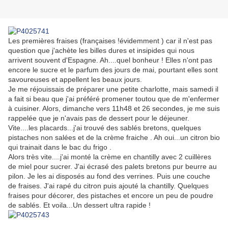
Les premières fraises (françaises !évidemment ) car il n'est pas
question que j'achète les billes dures et insipides qui nous
arrivent souvent d'Espagne. Ah....quel bonheur ! Elles n'ont pas
encore le sucre et le parfum des jours de mai, pourtant elles sont
savoureuses et appellent les beaux jours.
Je me réjouissais de préparer une petite charlotte, mais samedi il
a fait si beau que j'ai préféré promener toutou que de m'enfermer
à cuisiner. Alors, dimanche vers 11h48 et 26 secondes, je me suis
rappelée que je n'avais pas de dessert pour le déjeuner.
Vite....les placards...j'ai trouvé des sablés bretons, quelques
pistaches non salées et de la crème fraiche . Ah oui...un citron bio
qui trainait dans le bac du frigo .
Alors très vite....j'ai monté la crème en chantilly avec 2 cuillères
de miel pour sucrer. J'ai écrasé des palets bretons pur beurre au
pilon. Je les ai disposés au fond des verrines. Puis une couche
de fraises. J'ai rapé du citron puis ajouté la chantilly. Quelques
fraises pour décorer, des pistaches et encore un peu de poudre
de sablés. Et voila...Un dessert ultra rapide !