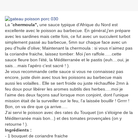
La "
chermoula",
une sauce typique d'Afrique du Nord est
excellente avec le poisson au barbecue. En général,j'en prépare
avec les sardines mais cette fois, ce fut avec un succulent turbot
simplement passé au barbecue, 5mn sur chaque face avec un
peu d'huile d'olive; Maintenant la chermoula : si vous n'aimez pas
la coriandre fraiche, laissez tomber: Moi j'en raffole......cette
sauce fleure bon l'été, la Méditerranée et le pastis (euh....oui, je
sais....mais l'apéro c'est sacré ! ).
Je vous recommande cette sauce si vous ne connaissez pas
encore, juste divin avec tous les poissons au barbecue mais
aussi les volailles.. Elle se sert froide ou juste réchauffée 2mn à
feu doux pour libérer les aromes subtils des herbes.....moi je
l'aime des deux façons sauf lorsque mon conjoint, dont l'unique
mission était de la surveiller sur le feu, l'a laissée bouillir ! Grrrr !
Bon, on va dire que ça arrive.....
J'ai servi le poisson avec des rates du Touquet (on s'éloigne de la
Méditerranée mais bon...) et des tomates provençales (on y
retourne ! ).
Ingrédients :
- 1 bouquet de coriandre fraiche