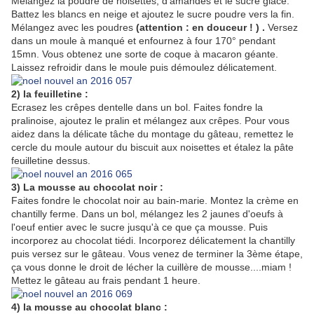
Mélangez la poudre de noisettes, d'amandes et le sucre glace.
Battez les blancs en neige et ajoutez le sucre poudre vers la fin.
Mélangez avec les poudres
(attention : en douceur ! ) .
Versez
dans un moule à manqué et enfournez à four 170° pendant
15mn. Vous obtenez une sorte de coque à macaron géante.
Laissez refroidir dans le moule puis démoulez délicatement.
2) la feuilletine :
Ecrasez les crêpes dentelle dans un bol. Faites fondre la
pralinoise, ajoutez le pralin et mélangez aux crêpes. Pour vous
aidez dans la délicate tâche du montage du gâteau, remettez le
cercle du moule autour du biscuit aux noisettes et étalez la pâte
feuilletine dessus.
3) La mousse au chocolat noir :
Faites fondre le chocolat noir au bain-marie. Montez la crème en
chantilly ferme. Dans un bol, mélangez les 2 jaunes d'oeufs à
l'oeuf entier avec le sucre jusqu'à ce que ça mousse. Puis
incorporez au chocolat tiédi. Incorporez délicatement la chantilly
puis versez sur le gâteau. Vous venez de terminer la 3ème étape,
ça vous donne le droit de lécher la cuillère de mousse....miam !
Mettez le gâteau au frais pendant 1 heure.
4) la mousse au chocolat blanc :