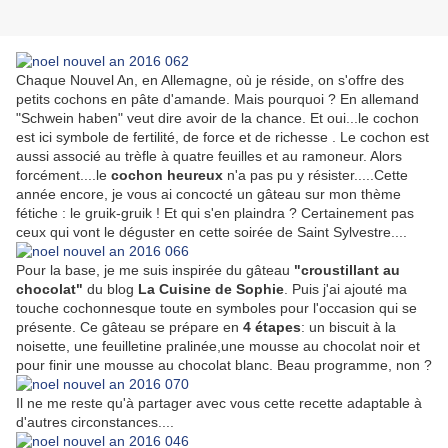
Chaque Nouvel An, en Allemagne, où je réside, on s'offre des
petits cochons en pâte d'amande. Mais pourquoi ? En allemand
"Schwein haben" veut dire avoir de la chance. Et oui...le cochon
est ici symbole de fertilité, de force et de richesse . Le cochon est
aussi associé au trèfle à quatre feuilles et au ramoneur. Alors
forcément....le
cochon heureux
n'a pas pu y résister.....Cette
année encore, je vous ai concocté un gâteau sur mon thème
fétiche : le gruik-gruik ! Et qui s'en plaindra ? Certainement pas
ceux qui vont le déguster en cette soirée de Saint Sylvestre....
Pour la base, je me suis inspirée du gâteau
"croustillant au
chocolat"
du blog
La Cuisine de Sophie
. Puis j'ai ajouté ma
touche cochonnesque toute en symboles pour l'occasion qui se
présente. Ce gâteau se prépare en
4 étapes
: un biscuit à la
noisette, une feuilletine pralinée,une mousse au chocolat noir et
pour finir une mousse au chocolat blanc. Beau programme, non ?
Il ne me reste qu'à partager avec vous cette recette adaptable à
d'autres circonstances....