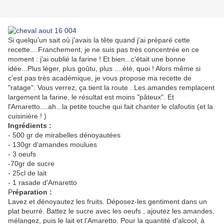
Si quelqu'un sait où j'avais la tête quand j'ai préparé cette
recette....Franchement, je ne suis pas très concentrée en ce
moment : j'ai oublié la farine ! Et bien...c'était une bonne
idée...Plus léger, plus goûtu, plus ....été, quoi ! Alors même si
c'est pas très académique, je vous propose ma recette de
"ratage". Vous verrez, ça tient la route . Les amandes remplacent
largement la farine, le résultat est moins "pâteux". Et
l'Amaretto....ah...la petite touche qui fait chanter le clafoutis (et la
cuisinière ! )
Ingrédients :
- 500 gr de mirabelles dénoyautées
- 130gr d'amandes moulues
- 3 oeufs
-70gr de sucre
- 25cl de lait
- 1 rasade d'Amaretto
P
réparation :
Lavez et dénoyautez les fruits. Déposez-les gentiment dans un
plat beurré. Battez le sucre avec les oeufs , ajoutez les amandes,
mélangez, puis le lait et l'Amaretto. Pour la quantité d'alcool, à