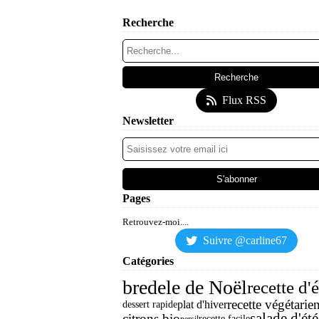
Recherche
Flux RSS
Newsletter
Pages
Retrouvez-moi....
Suivre @carline67
Catégories
bredele de Noël
recette d'é
recette végétarie
plat d'hiver
dessert rapide
salade d'été
citrons bio
recette facile
persil