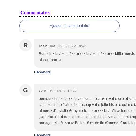
Commentaires
Ajouter un commentaire
R
rosie_line
12/12/2022 18:42
Bonsoir, <br /> <br /> <br /> <br /> <br /> <br /> Mille mercis 
alsacienne. ♫
Répondre
G
Gaia
18/11/2018 10:42
bonjour,<br /> <br /> Je viens de découvrir votre site et sa
cette semaine.J'aime beaucoup votre jolie histoire qui me f
aimerez:J'ai visité Ganymède ....<br /> <br /> Alsacienne q
,j'apprécie toutes les recettes et coutumes venant de ma ré
partages.<br /> <br /> Belles fêtes de fin d'année .Cordiale
Répondre