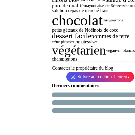
porc de qualité
caro
mayonnaise
porc Schweitzer
solution repas de marché frais
chocolat
curry
poivrons
petits gâteaux de Noël
noix de coco
dessert facile
pommes de terre
tomates
crème pâtissière
olives
végétarien
végan
vin blanc
b
champignons
Contacter le propriétaire du blog
Suivre au_cochon_heureux
Derniers commentaires