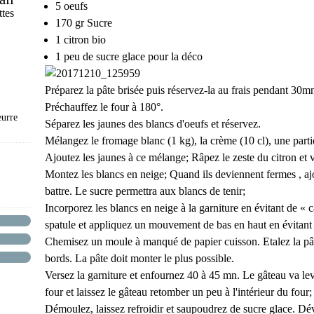
5 o
eufs
ttes
170 gr
Sucre
1 citron bio
1 peu de sucre glace pour la déco
Préparez la pâte brisée puis réservez-la au frais pendant 3
Préchauffez le four à 180°.
eurre
Séparez les jaunes des blancs d'oeufs et réservez.
Mélangez le fromage blanc (1 kg), la crème (10 cl), une partie
Ajoutez les jaunes à ce mélange; Râpez le zeste du citron et ve
Montez les blancs en neige; Quand ils deviennent fermes , ajo
battre. Le sucre permettra aux blancs de tenir;
Incorporez les blancs en neige à la garniture en évitant de « ca
spatule et appliquez un mouvement de bas en haut en évitant
Chemisez un moule à manqué de papier cuisson. Etalez la pât
bords. La pâte doit monter le plus possible.
Versez la garniture et enfournez 40 à 45 mn. Le gâteau va leve
four et laissez le gâteau retomber un peu à l'intérieur du four;
Démoulez, laissez refroidir et saupoudrez de sucre glace. Dévor