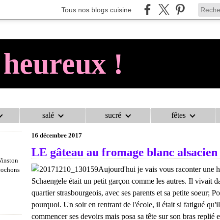
Tous nos blogs cuisine
 heureux !
salé
sucré
fêtes
AU COCHON HEUREUX !
>
PÂTISSERIES ET DOUCEURS
>
LE GÂTEAU
16 décembre 2017
LE gâteau au fromage blanc alsacien
Winston
Aujourd'hui je vais vous raconter une hi
 cochons
Schaengele était un petit garçon comme les autres. Il vivait d
quartier strasbourgeois, avec ses parents et sa petite soeur; Pou
pourquoi. Un soir en rentrant de l'école, il était si fatigué qu'il
commencer ses devoirs mais posa sa tête sur son bras replié et 