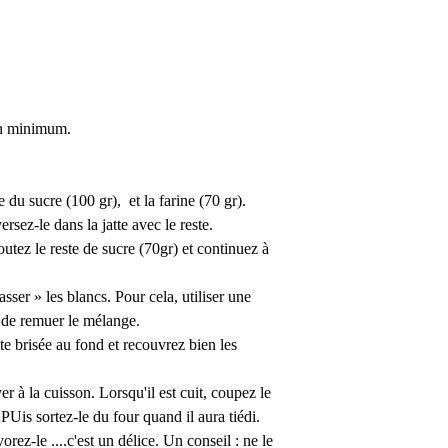
0mn minimum.
 du sucre (100 gr), et la farine (70 gr).
rsez-le dans la jatte avec le reste.
utez le reste de sucre (70gr) et continuez à
sser » les blancs. Pour cela, utiliser une
 de remuer le mélange.
e brisée au fond et recouvrez bien les
r à la cuisson. Lorsqu'il est cuit, coupez le
 PUis sortez-le du four quand il aura tiédi.
ez-le ....c'est un délice. Un conseil : ne le