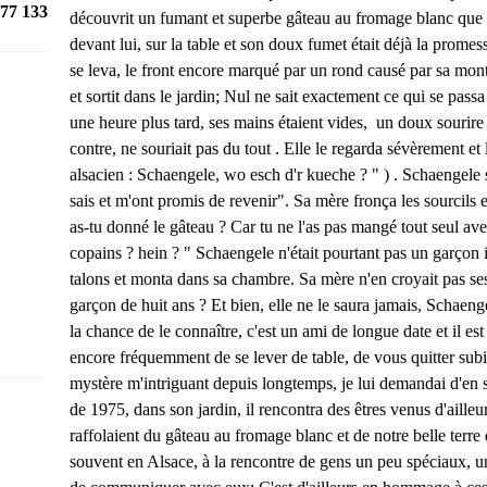
77 133
découvrit un fumant et superbe gâteau au fromage blanc que sa
devant lui, sur la table et son doux fumet était déjà la promes
se leva, le front encore marqué par un rond causé par sa montr
et sortit dans le jardin; Nul ne sait exactement ce qui se passa n
une heure plus tard, ses mains étaient vides, un doux sourire
contre, ne souriait pas du tout . Elle le regarda sévèrement et 
alsacien : Schaengele, wo esch d'r kueche ? " ) . Schaengele sou
sais et m'ont promis de revenir". Sa mère fronça les sourcils e
as-tu donné le gâteau ? Car tu ne l'as pas mangé tout seul ave
copains ? hein ? " Schaengele n'était pourtant pas un garçon i
talons et monta dans sa chambre. Sa mère n'en croyait pas ses 
garçon de huit ans ? Et bien, elle ne le saura jamais, Schaeng
la chance de le connaître, c'est un ami de longue date et il est
encore fréquemment de se lever de table, de vous quitter subi
mystère m'intriguant depuis longtemps, je lui demandai d'en sa
de 1975, dans son jardin, il rencontra des êtres venus d'ailleurs
raffolaient du gâteau au fromage blanc et de notre belle terre
souvent en Alsace, à la rencontre de gens un peu spéciaux, un