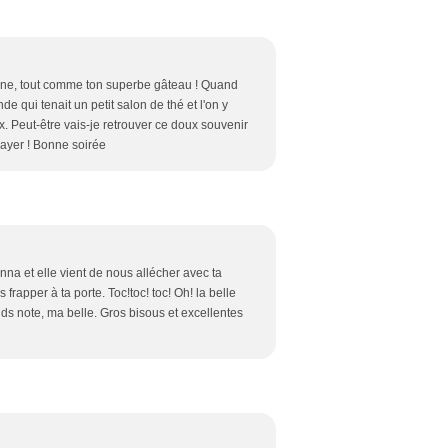
stine, tout comme ton superbe gâteau ! Quand
de qui tenait un petit salon de thé et l'on y
 Peut-être vais-je retrouver ce doux souvenir
sayer ! Bonne soirée
na et elle vient de nous allécher avec ta
 frapper à ta porte. Toc!toc! toc! Oh! la belle
ends note, ma belle. Gros bisous et excellentes