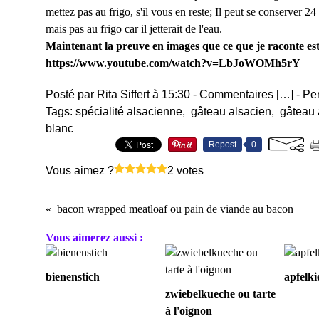
mettez pas au frigo, s'il vous en reste; Il peut se conserver 24
mais pas au frigo car il jetterait de l'eau.
Maintenant la preuve en images que ce que je raconte est
https://www.youtube.com/watch?v=LbJoWOMh5rY
Posté par Rita Siffert à 15:30 -
Commentaires [
…
]
- Pe
Tags:
spécialité alsacienne
,
gâteau alsacien
,
gâteau 
blanc
Repost
0
Vous aimez ?
2 votes
bacon wrapped meatloaf ou pain de viande au bacon
Vous aimerez aussi :
bienenstich
apfelki
zwiebelkueche ou tarte
à l'oignon