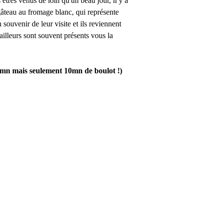
tres venus de loin qu'un beau jour, il y a
gâteau au fromage blanc, qui représente
 souvenir de leur visite et ils reviennent
ailleurs sont souvent présents vous la
0mn mais seulement 10mn de boulot !)