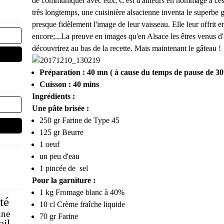
de communiquer avec eux; C'est d'ailleurs en hommage à ces ê
très longtemps, une cuisinière alsacienne inventa le superbe 
presque fidèlement l'image de leur vaisseau. Elle leur offrit en
encore;...La preuve en images qu'en Alsace les êtres venus d'
découvrirez au bas de la recette. Mais maintenant le gâteau !
Préparation : 40 mn ( à cause du temps de pause de 3
Cuisson : 40 mins
Ingrédients :
Une pâte brisée :
250 gr
Farine de Type 45
125 gr
Beurre
1 o
euf
un peu d'eau
1 pincée de
s
el
Pour la garniture :
1 kg
Fromage blanc à 40%
té
10 cl
Crème fraîche liquide
nne
70 gr
Farine
ail