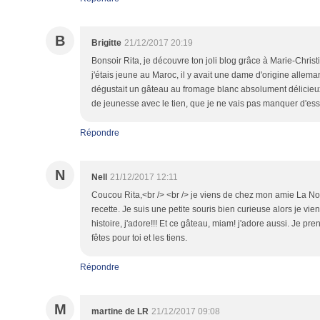
B
Brigitte
21/12/2017 20:19
Bonsoir Rita, je découvre ton joli blog grâce à Marie-Chri
j'étais jeune au Maroc, il y avait une dame d'origine alleman
dégustait un gâteau au fromage blanc absolument délicieux.
de jeunesse avec le tien, que je ne vais pas manquer d'es
Répondre
N
Nell
21/12/2017 12:11
Coucou Rita,<br /> <br /> je viens de chez mon amie La Non
recette. Je suis une petite souris bien curieuse alors je viens
histoire, j'adore!!! Et ce gâteau, miam! j'adore aussi. Je pr
fêtes pour toi et les tiens.
Répondre
M
martine de LR
21/12/2017 09:08