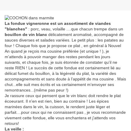
La fondue vigneronne est un assortiment de viandes
"blanches"
: porc, veau, volaille ....que chacun trempe dans un
bouillon de vin blanc
délicatement aromatisé, accompagné de
sauces diverses et salades variées. Le petit plus : les patates au
four ! Chaque fois que je propose ce plat , en général à Nouvel
An quand je reçois ma cousine préférée (et unique ! ), je
m'attends à pouvoir manger des restes pendant les jours
suivants, et chaque fois, je suis étonnée de constater qu'il ne
reste RIEN ! Le succès de cette fondue est certainement lié au
délicat fumet du bouillon, à la légèreté du plat, la variété des
accompagnements et sans doute à l'appétit de ma cousine . Mais
chut...elle suit mes écrits et va certainement m'envoyer ses
remontrances...(même pas peur !)
Je rassure ceux qui pensent que le vin blanc doit rendre le plat
écoeurant. Il n'en est rien, bien au contraire ! Les épices
marinées dans le vin, la cuisson, le rendent juste léger et
parfait....pour ceux qui ne connaissent pas , je vous recommande
vivement cette fondue, elle vous enchantera et j'attends vos
retours!
La veille :