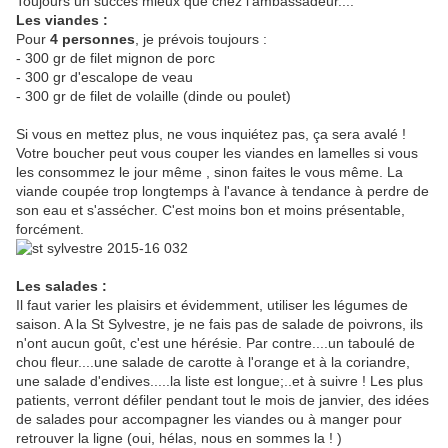
Toujours un succès mieux que chez l'ambassadeur....
Les viandes :
Pour
4 personnes
, je prévois toujours :
- 300 gr de filet mignon de porc
- 300 gr d'escalope de veau
- 300 gr de filet de volaille (dinde ou poulet)
Si vous en mettez plus, ne vous inquiétez pas, ça sera avalé !
Votre boucher peut vous couper les viandes en lamelles si vous
les consommez le jour même , sinon faites le vous même. La
viande coupée trop longtemps à l'avance à tendance à perdre de
son eau et s'assécher. C'est moins bon et moins présentable,
forcément.
Les salades :
Il faut varier les plaisirs et évidemment, utiliser les légumes de
saison. A la St Sylvestre, je ne fais pas de salade de poivrons, ils
n'ont aucun goût, c'est une hérésie. Par contre....un taboulé de
chou fleur....une salade de carotte à l'orange et à la coriandre,
une salade d'endives.....la liste est longue;..et à suivre ! Les plus
patients, verront défiler pendant tout le mois de janvier, des idées
de salades pour accompagner les viandes ou à manger pour
retrouver la ligne (oui, hélas, nous en sommes la ! )