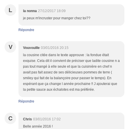
L
la nonna
27/12/2017 18:09
je peux m'incruster pour manger chez toi??
Répondre
V
Vouvouille
03/01/2016 20:15
la cousine citée dans le texte approuve : la fondue était
exquise. Cela dit il convient de préciser que ladite cousine n a
pas tout mangé à elle seule et que la cuisinière en chef n
avait pas fait assez de ses délicieuses pommes de terre (
smiley qui fait de la balançoire pour passer le temps). En
espérant que ça change l année prochaine !! J ajouterai que
la petite sauce aux échalotes est ma préférée.
Répondre
C
Chris
03/01/2016 17:02
Belle année 2016 !