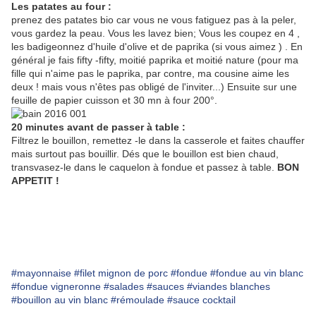
Les patates au four :
prenez des patates bio car vous ne vous fatiguez pas à la peler,
vous gardez la peau. Vous les lavez bien; Vous les coupez en 4 ,
les badigeonnez d'huile d'olive et de paprika (si vous aimez ) . En
général je fais fifty -fifty, moitié paprika et moitié nature (pour ma
fille qui n'aime pas le paprika, par contre, ma cousine aime les
deux ! mais vous n'êtes pas obligé de l'inviter...) Ensuite sur une
feuille de papier cuisson et 30 mn à four 200°.
20 minutes avant de passer à table :
Filtrez le bouillon, remettez -le dans la casserole et faites chauffer
mais surtout pas bouillir. Dés que le bouillon est bien chaud,
transvasez-le dans le caquelon à fondue et passez à table.
BON
APPETIT !
#mayonnaise
#filet mignon de porc
#fondue
#fondue au vin blanc
#fondue vigneronne
#salades
#sauces
#viandes blanches
#bouillon au vin blanc
#rémoulade
#sauce cocktail