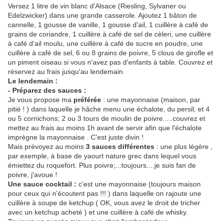
Versez 1 litre de vin blanc d'Alsace (Riesling, Sylvaner ou
Edelzwicker) dans une grande casserole. Ajoutez 1 bâton de
cannelle, 1 gousse de vanille, 1 gousse d'ail, 1 cuillère à café de
grains de coriandre, 1 cuillère à café de sel de cèleri, une cuillère
à café d'ail moulu, une cuillère à café de sucre en poudre, une
cuillère à café de sel, 6 ou 8 grains de poivre, 5 clous de girofle et
un piment oiseau si vous n'avez pas d'enfants à table. Couvrez et
réservez au frais jusqu'au lendemain.
Le lendemain :
- Préparez des sauces :
Je vous propose ma
préférée
: une mayonnaise (maison, par
pitié ! ) dans laquelle je hâche menu une échalote, du persil, et 4
ou 5 cornichons; 2 ou 3 tours de moulin de poivre.....couvrez et
mettez au frais au moins 1h avant de servir afin que l'échalote
imprègne la mayonnaise . C'est juste divin !
Mais prévoyez au moins
3 sauces différentes
: une plus légère ,
par exemple, à base de yaourt nature grec dans lequel vous
émiettez du roquefort. Plus poivre;...toujours....je suis fan de
poivre, j'avoue !
Une sauce cocktail :
c'est une mayonnaise (toujours maison
pour ceux qui n'écoutent pas !!! ) dans laquelle on rajoute une
cuillère à soupe de ketchup ( OK, vous avez le droit de tricher
avec un ketchup acheté ) et une cuillère à café de whisky.