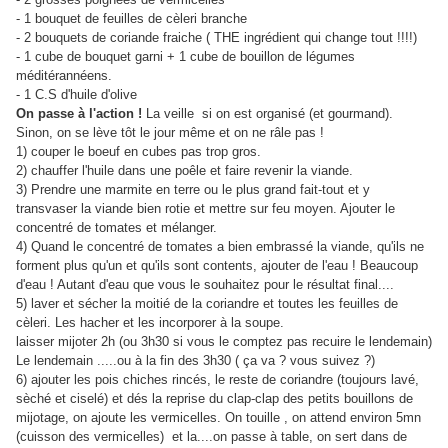
- 1 bouquet de feuilles de cèleri branche
- 2 bouquets de coriande fraiche ( THE ingrédient qui change tout !!!!)
- 1 cube de bouquet garni + 1 cube de bouillon de légumes
méditérannéens.
- 1 C.S d'huile d'olive
On passe à l'action !
La veille si on est organisé (et gourmand).
Sinon, on se lève tôt le jour même et on ne râle pas !
1) couper le boeuf en cubes pas trop gros.
2) chauffer l'huile dans une poêle et faire revenir la viande.
3) Prendre une marmite en terre ou le plus grand fait-tout et y
transvaser la viande bien rotie et mettre sur feu moyen. Ajouter le
concentré de tomates et mélanger.
4) Quand le concentré de tomates a bien embrassé la viande, qu'ils ne
forment plus qu'un et qu'ils sont contents, ajouter de l'eau ! Beaucoup
d'eau ! Autant d'eau que vous le souhaitez pour le résultat final....
5) laver et sécher la moitié de la coriandre et toutes les feuilles de
cèleri. Les hacher et les incorporer à la soupe.
laisser mijoter 2h (ou 3h30 si vous le comptez pas recuire le lendemain)
Le lendemain .....ou à la fin des 3h30 ( ça va ? vous suivez ?)
6) ajouter les pois chiches rincés, le reste de coriandre (toujours lavé,
sèché et ciselé) et dés la reprise du clap-clap des petits bouillons de
mijotage, on ajoute les vermicelles. On touille , on attend environ 5mn
(cuisson des vermicelles) et la....on passe à table, on sert dans de