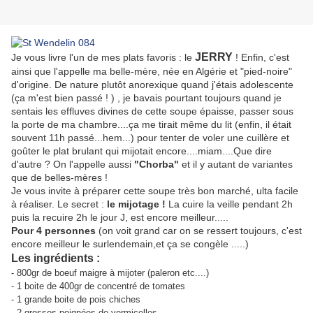
JERRY
Je vous livre l'un de mes plats favoris : le
! Enfin, c'est
ainsi que l'appelle ma belle-mère, née en Algérie et "pied-noire"
d'origine. De nature plutôt anorexique quand j'étais adolescente
(ça m'est bien passé ! ) , je bavais pourtant toujours quand je
sentais les effluves divines de cette soupe épaisse, passer sous
la porte de ma chambre....ça me tirait même du lit (enfin, il était
souvent 11h passé...hem...) pour tenter de voler une cuillère et
goûter le plat brulant qui mijotait encore....miam....Que dire
d'autre ? On l'appelle aussi
"Chorba"
et il y autant de variantes
que de belles-mères !
Je vous invite à préparer cette soupe très bon marché, ulta facile
à réaliser. Le secret :
le mijotage !
La cuire la veille pendant 2h
puis la recuire 2h le jour J, est encore meilleur.....
Pour 4 personnes
(on voit grand car on se ressert toujours, c'est
encore meilleur le surlendemain,et ça se congèle .....)
Les ingrédients :
- 800gr de boeuf maigre à mijoter (paleron etc....)
- 1 boite de 400gr de concentré de tomates
- 1 grande boite de pois chiches
- 2 grosses poignées de vermicelles