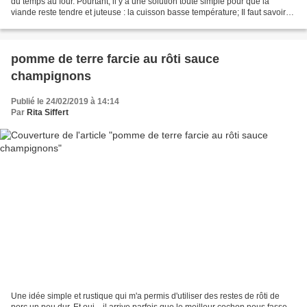
du temps au four. Pourtant, il y a une solution toute simple pour que la
viande reste tendre et juteuse : la cuisson basse température; Il faut savoir
que la cuisson en dessous...
pomme de terre farcie au rôti sauce
champignons
Publié le 24/02/2019 à 14:14
Par
Rita Siffert
Une idée simple et rustique qui m'a permis d'utiliser des restes de rôti de
porc un peu dur. Et oui....il arrive parfois que le meilleur cochon nous fasse