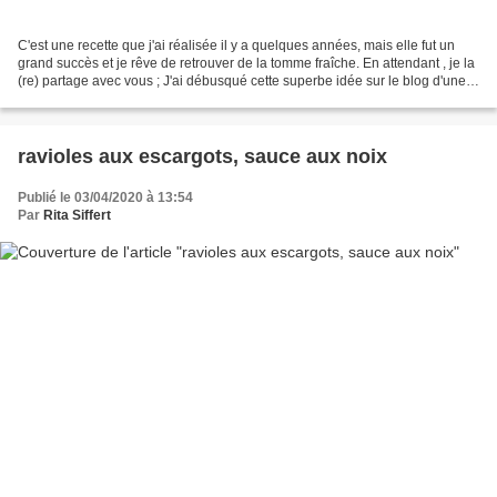
C'est une recette que j'ai réalisée il y a quelques années, mais elle fut un
grand succès et je rêve de retrouver de la tomme fraîche. En attendant , je la
(re) partage avec vous ; J'ai débusqué cette superbe idée sur le blog d'une
copinaute, Béatrice...
ravioles aux escargots, sauce aux noix
Publié le 03/04/2020 à 13:54
Par
Rita Siffert