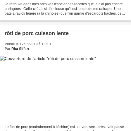
Je retrouve dans mes archives d'anciennes recettes que je n'ai pas encore
partagées . Celle-ci était si délicieuse qu'il est temps de me rattraper. Une
pâte à ravioli légère (à la chinoise) que l'on garnie d'escargots hachés, de
champignons et d'herbes...avec...
rôti de porc cuisson lente
Publié le 12/05/2019 à 13:13
Par
Rita Siffert
Le filet de porc (contrairement à l'échine) est souvent sec après avoir passé