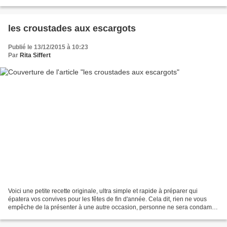
poule au pot. Mais vous...
les croustades aux escargots
Publié le 13/12/2015 à 10:23
Par
Rita Siffert
Voici une petite recette originale, ultra simple et rapide à préparer qui
épatera vos convives pour les fêtes de fin d'année. Cela dit, rien ne vous
empêche de la présenter à une autre occasion, personne ne sera condamné
d'avoir enfreint la règle, au...