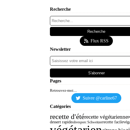
Recherche
Flux RSS
Newsletter
Pages
Retrouvez-moi....
Suivre @carline67
Catégories
recette d'été
recette végétarienne
p
dessert rapide
recette facile
vég
olives
porc Schweitzer
végétarien
ai