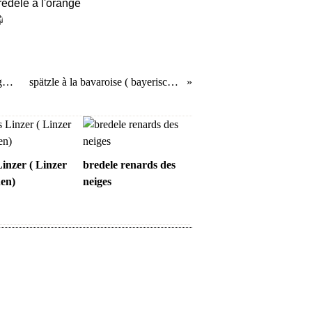
redele à l'orange
gratin de boudin aux deux pommes, crumble de noix et oignon confit
spätzle à la bavaroise ( bayerische art )
inzer ( Linzer
bredele renards des
hen)
neiges