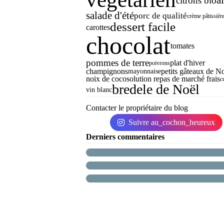
citrons bio
salade d'été
porc de qualité
crème pâtissièr
dessert facile
carottes
chocolat
tomates
pommes de terre
plat d'hiver
poivrons
champignons
petits gâteaux de N
mayonnaise
noix de coco
solution repas de marché frais
c
bredele de Noël
vin blanc
Contacter le propriétaire du blog
Suivre au_cochon_heureux
Derniers commentaires