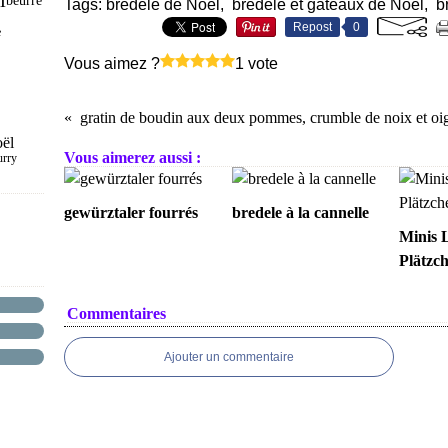
beurre
Tags:
bredele de Noël
,
bredele et gateaux de Noël
,
b
Repost
0
e
Vous aimez ?
1 vote
oël
Vous aimerez aussi :
urry
gewürztaler fourrés
bredele à la cannelle
Minis L
Plätzc
Commentaires
Ajouter un commentaire