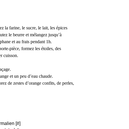
la farine, le sucre, le lait, les épices
outez le beurre et mélangez jusqu’à
phane et au frais pendant 1h.
orte-pièce, formez les étoiles, des
er cuisson.
laçage.
orange et un peu d’eau chaude.
ez de zestes d’orange confits, de perles,
rmalien [
#
]