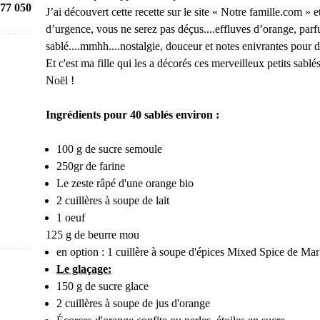
77 050
J’ai découvert cette recette sur le site « Notre famille.com » 
d’urgence, vous ne serez pas déçus....effluves d’orange, par
sablé....mmhh....nostalgie, douceur et notes enivrantes pour
Et c'est ma fille qui les a décorés ces merveilleux petits sablé
Noël !
Ingrédients pour 40 sablés environ :
100 g de
sucre semoule
250gr de farine
Le zeste râpé d'une
orange
bio
2 cuillères à soupe de lait
1
oeuf
125 g de
beurre
mou
en option : 1 cuillère à soupe d'épices Mixed Spice de Ma
Le glaçage:
150 g de sucre glace
2 cuillères à soupe de jus d'orange