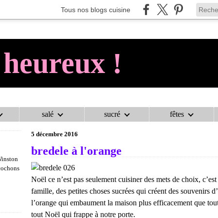
Tous nos blogs cuisine
 heureux !
salé
sucré
fêtes
AU COCHON HEUREUX !
>
PETITS GÂTEAUX ET BREDELE
>
BREDELE
5 décembre 2016
bredele à l'orange
Winston
 cochons
Noël ce n’est pas seulement cuisiner des mets de choix, c’est 
famille, des petites choses sucrées qui créent des souvenirs d’
l’orange qui embaument la maison plus efficacement que toutes 
tout Noël qui frappe à notre porte.