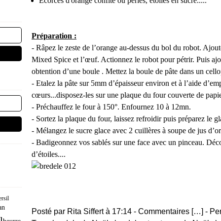
Écorces d'orange confite ou perles, étoiles en sucre.....
Préparation :
- Râpez le zeste de l’orange au-dessus du bol du robot. Ajoutez 
Mixed Spice et l’œuf. Actionnez le robot pour pétrir. Puis aj
obtention d’une boule . Mettez la boule de pâte dans un cello
- Etalez la pâte sur 5mm d’épaisseur environ et à l’aide d’emp
cœurs...disposez-les sur une plaque du four couverte de papi
- Préchauffez le four à 150°. Enfournez 10 à 12mn.
- Sortez la plaque du four, laissez refroidir puis préparez le g
- Mélangez le sucre glace avec 2 cuillères à soupe de jus d’
- Badigeonnez vos sablés sur une face avec un pinceau. Décor
d’étoiles....
ersil
an
Posté par Rita Siffert à 17:14 -
Commentaires [
…
]
- Pe
l