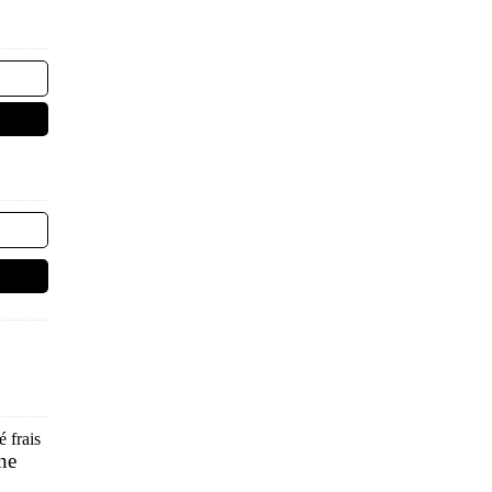
 frais
nne