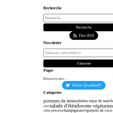
Recherche
Flux RSS
Newsletter
Pages
Retrouvez-moi....
Suivre @carline67
Catégories
pommes de terre
solution repas de marché
salade d'été
ail
recette végétarie
curry
champignons
noix de coco
végan
crème pâtissière