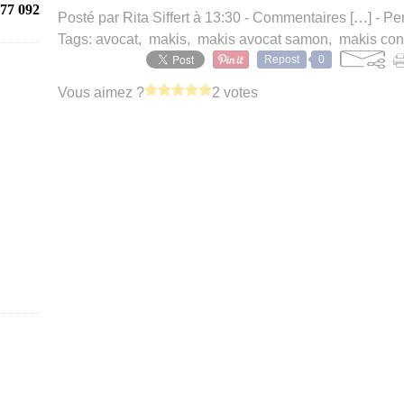
77 092
Posté par Rita Siffert à 13:30 -
Commentaires [
…
]
- Pe
Tags:
avocat
,
makis
,
makis avocat samon
,
makis co
Repost
0
Vous aimez ?
2 votes