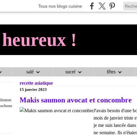
Tous nos blogs cuisine
 heureux !
salé
sucré
fêtes
AU COCHON HEUREUX !
>
CATEGORIES
>
RECETTE ASIATIQUE
recette asiatique
15 janvier 2023
Makis saumon avocat et concombre
Winston
 cochons
J'avais besoin d'une b
mois de janvier triste e
je me suis lancée dans
ne semaine. Ils n'étaie