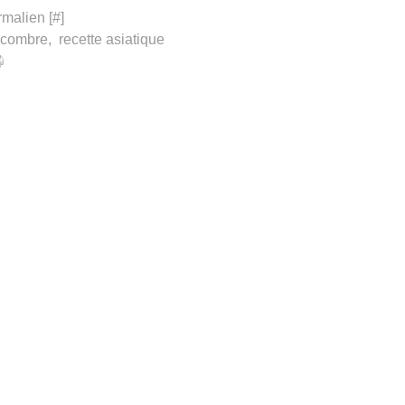
rmalien [
#
]
ncombre
,
recette asiatique