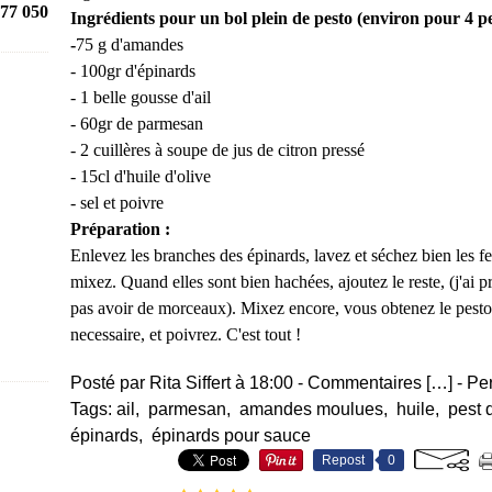
77 050
Ingrédients pour un bol plein de pesto (environ pour 4 pe
-
75 g d'amandes
- 100gr d'épinards
- 1 belle gousse d'ail
- 60gr de parmesan
- 2 cuillères à soupe de jus de citron pressé
- 15cl d'huile d'olive
- sel et poivre
Préparation :
Enlevez les branches des épinards, lavez et séchez bien les fe
mixez. Quand elles sont bien hachées, ajoutez le reste, (j'ai pr
pas avoir de morceaux). Mixez encore, vous obtenez le pesto e
necessaire, et poivrez. C'est tout !
Posté par Rita Siffert à 18:00 -
Commentaires [
…
]
- Pe
Tags:
ail
,
parmesan
,
amandes moulues
,
huile
,
pest d
épinards
,
épinards pour sauce
Repost
0