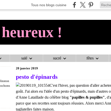
Tous nos blogs cuisine
 heureux !
salé
sucré
fêtes
AU COCHON HEUREUX !
>
SAUCES
>
PESTO D'ÉPINARDS
20 janvier 2019
pesto d'épinards
Winston
C'est l'hiver, pas question d'aller achete
 cochons
goût. J'ai alors eu l'idée d'un pesto d'épinards, mais d'autres on
d'Anne Lataillade du célèbre blog
"papilles & pupilles"
, d'
parce que ses recettes sont toujours réussies. Alors merci An
tagliatelles faites maison.