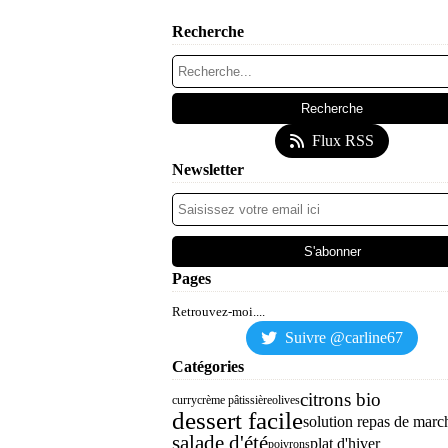
Recherche
Flux RSS
Newsletter
Pages
Retrouvez-moi....
Suivre @carline67
Catégories
citrons bio
curry
crème pâtissière
olives
dessert facile
solution repas de march
salade d'été
plat d'hiver
poivrons