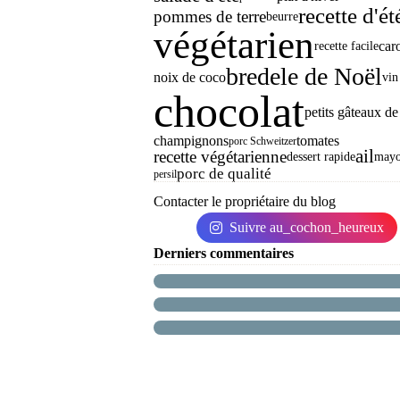
recette d'ét
pommes de terre
beurre
végétarien
caro
recette facile
bredele de Noël
noix de coco
vin
chocolat
petits gâteaux d
champignons
tomates
porc Schweitzer
ail
recette végétarienne
dessert rapide
mayo
porc de qualité
persil
Contacter le propriétaire du blog
Suivre au_cochon_heureux
Derniers commentaires