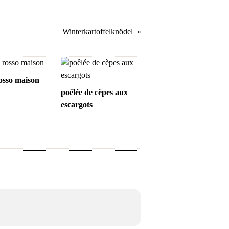
Winterkartoffelknödel
osso maison
poêlée de cèpes aux
escargots