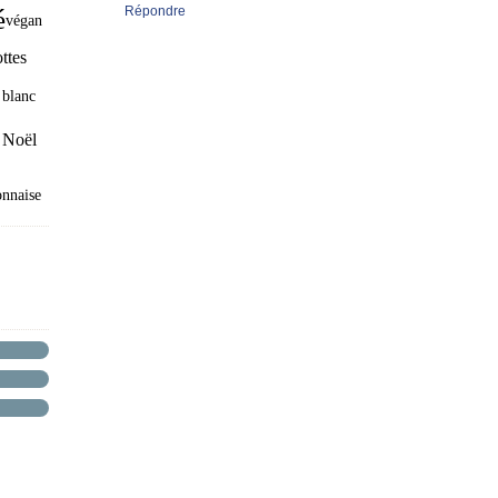
Répondre
é
végan
ttes
 blanc
e Noël
nnaise