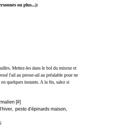
rsonnes ou plus...):
uilles. Mettez-les dans le bol du mixeur et
essé l'ail au presse-ail au préalable pour ne
n quelques instants. A la fin, salez si
rmalien [
#
]
'hiver
,
pesto d'épinards maison
,