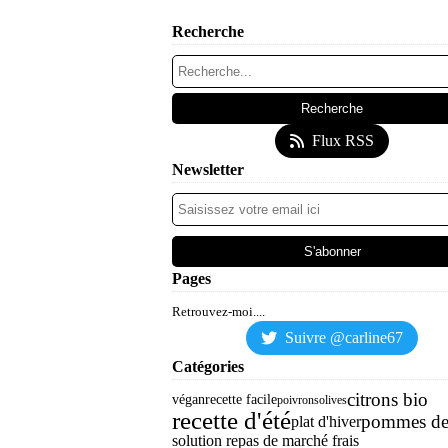
Recherche
Flux RSS
Newsletter
Pages
Retrouvez-moi....
Suivre @carline67
Catégories
citrons bio
végan
recette facile
poivrons
olives
recette d'été
pommes de 
plat d'hiver
solution repas de marché frais