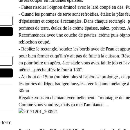
de les couper en rondelles épaisses.
- Faites rissoler l'oignon émincé avec le lard coupé en dés. Pu
- Quand les pommes de terre sont refroidies, étalez la pâte f
d'épaisseur) et coupez 4 rectangles. Dans chaque rectangle, p
pommes de terre, étalez de la crème épaisse, salez, poivrez. A
Recommencez avec une couche de patates, crème puis oignons
reblochon coupé.
- Repliez le rectangle, soudez les bords avec de l'eau et appu
pour bien fermer et qu'il n'y ait pas de fuite à la cuisson. R
en pour boire un apéro, à ce stade vous avez fait le job et l'a
même....préchauffez le four à 180°.
- Au bout de 15mn (ou bien plus si l'apéro se prolonge , ce q
les tourtes du frigo, badigeonnez-les avec le jaune mélangé 
30mn.
Régalez-vous en chantant éventuellement : "montagne de me
Comme vous voudrez, mais ça met l'ambiance.....
terre