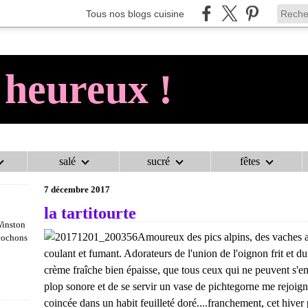
Tous nos blogs cuisine
 heureux !
salé
sucré
fêtes
AU COCHON HEUREUX !
>
TOURTES, PÂTÉS ET FEUILLETÉS
>
LA TA
7 décembre 2017
la tartitourte
Winston
Amoureux des pics alpins, des vaches a
 cochons
coulant et fumant. Adorateurs de l'union de l'oignon frit et du 
crème fraîche bien épaisse, que tous ceux qui ne peuvent s'e
plop sonore et de se servir un vase de pichtegorne me rejoigne
coincée dans un habit feuilleté doré....franchement, cet hiver 