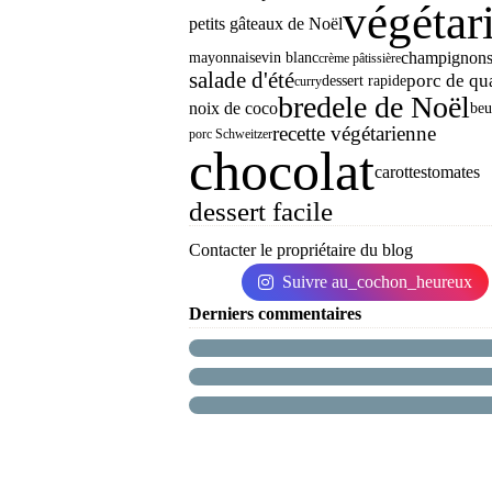
végétar
petits gâteaux de Noël
champignon
mayonnaise
vin blanc
crème pâtissière
salade d'été
porc de qua
dessert rapide
curry
bredele de Noël
noix de coco
beu
recette végétarienne
porc Schweitzer
chocolat
carottes
tomates
dessert facile
Contacter le propriétaire du blog
Suivre au_cochon_heureux
Derniers commentaires