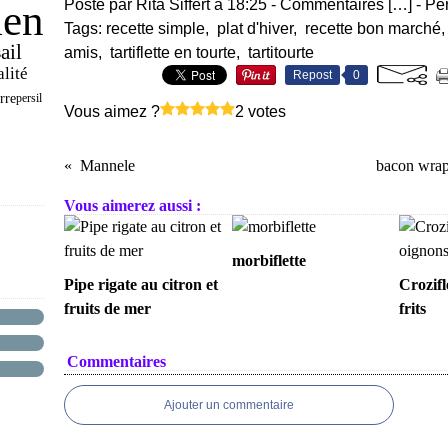
Posté par Rita Siffert à 18:25 -
Commentaires [
…
]
- Pe
ien
Tags:
recette simple
,
plat d'hiver
,
recette bon marché
ail
s
amis
,
tartiflette en tourte
,
tartitourte
lité
Repost
0
rre
persil
Vous aimez ?
2 votes
Mannele
bacon wrap
Vous aimerez aussi :
morbiflette
Pipe rigate au citron et
Crozifl
fruits de mer
frits
Commentaires
Ajouter un commentaire