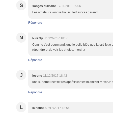
S
songes culinaire
17/11/2019 15:06
Les amateurs vont se bousculer! succès garanti!
Répondre
N
Nini Nja
11/12/2017 18:56
Comme c'est gourmand, quelle belle idée que la tartiflette en
répondre et de voir les photos, merci :)
Répondre
J
josette
11/12/2017 18:42
une superbe recette très appétissante!! miam!<br /> <br /> 
Répondre
L
la nonna
07/12/2017 18:56