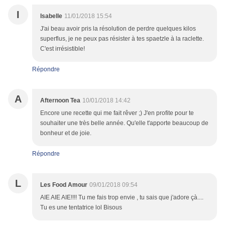
I
Isabelle
11/01/2018 15:54
J'ai beau avoir pris la résolution de perdre quelques kilos
superflus, je ne peux pas résister à tes spaetzle à la raclette.
C'est irrésistible!
Répondre
A
Afternoon Tea
10/01/2018 14:42
Encore une recette qui me fait rêver ;) J'en profite pour te
souhaiter une très belle année. Qu'elle t'apporte beaucoup de
bonheur et de joie.
Répondre
L
Les Food Amour
09/01/2018 09:54
AIE AIE AIE!!!! Tu me fais trop envie , tu sais que j'adore çà....
Tu es une tentatrice lol Bisous