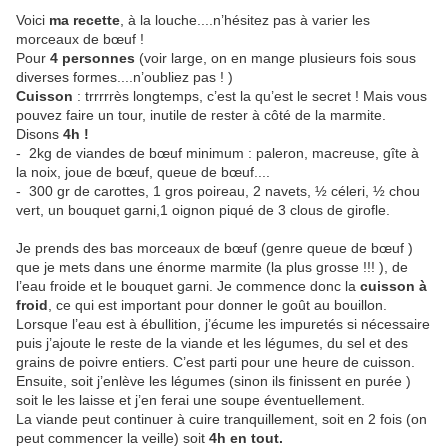
Voici
ma recette
, à la louche....n’hésitez pas à varier les
morceaux de bœuf !
Pour
4 personnes
(voir large, on en mange plusieurs fois sous
diverses formes....n’oubliez pas ! )
Cuisson
: trrrrrès longtemps, c’est la qu’est le secret ! Mais vous
pouvez faire un tour, inutile de rester à côté de la marmite.
Disons
4h !
- 2kg de viandes de bœuf minimum : paleron, macreuse, gîte à
la noix, joue de bœuf, queue de bœuf....
- 300 gr de carottes, 1 gros poireau, 2 navets, ½ céleri, ½ chou
vert, un bouquet garni,1 oignon piqué de 3 clous de girofle.
Je prends des bas morceaux de bœuf (genre queue de bœuf )
que je mets dans une énorme marmite (la plus grosse !!! ), de
l’eau froide et le bouquet garni. Je commence donc la
cuisson à
froid
, ce qui est important pour donner le goût au bouillon.
Lorsque l’eau est à ébullition, j’écume les impuretés si nécessaire
puis j’ajoute le reste de la viande et les légumes, du sel et des
grains de poivre entiers. C’est parti pour une heure de cuisson.
Ensuite, soit j’enlève les légumes (sinon ils finissent en purée )
soit le les laisse et j’en ferai une soupe éventuellement.
La viande peut continuer à cuire tranquillement, soit en 2 fois (on
peut commencer la veille) soit
4h en tout.