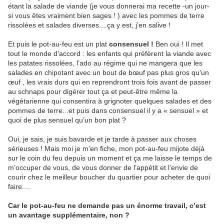
étant la salade de viande (je vous donnerai ma recette -un jour-
si vous êtes vraiment bien sages ! ) avec les pommes de terre
rissolées et salades diverses....ça y est, j’en salive !
Et puis le pot-au-feu est un plat
consensuel !
Ben oui ! Il met
tout le monde d’accord : les enfants qui préfèrent la viande avec
les patates rissolées, l’ado au régime qui ne mangera que les
salades en chipotant avec un bout de bœuf pas plus gros qu’un
œuf , les vrais durs qui en reprendront trois fois avant de passer
au schnaps pour digérer tout ça et peut-être même la
végétarienne qui consentira à grignoter quelques salades et des
pommes de terre...et puis dans consensuel il y a « sensuel » et
quoi de plus sensuel qu’un bon plat ?
Oui, je sais, je suis bavarde et je tarde à passer aux choses
sérieuses ! Mais moi je m’en fiche, mon pot-au-feu mijote déjà
sur le coin du feu depuis un moment et ça me laisse le temps de
m’occuper de vous, de vous donner de l’appétit et l’envie de
courir chez le meilleur boucher du quartier pour acheter de quoi
faire....
Car le pot-au-feu ne demande pas un énorme travail, c’est
un avantage supplémentaire, non ?