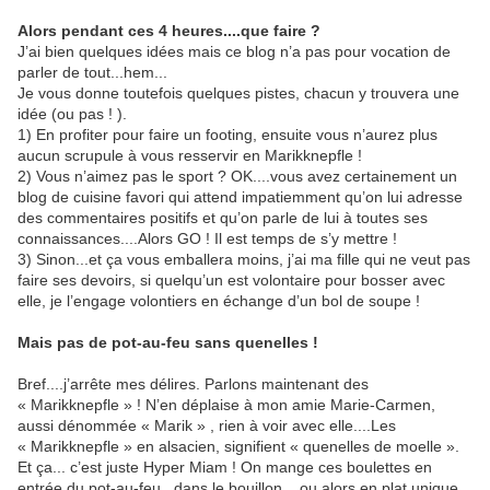
Alors pendant ces 4 heures....que faire ?
J’ai bien quelques idées mais ce blog n’a pas pour vocation de
parler de tout...hem...
Je vous donne toutefois quelques pistes, chacun y trouvera une
idée (ou pas ! ).
1) En profiter pour faire un footing, ensuite vous n’aurez plus
aucun scrupule à vous resservir en Marikknepfle !
2) Vous n’aimez pas le sport ? OK....vous avez certainement un
blog de cuisine favori qui attend impatiemment qu’on lui adresse
des commentaires positifs et qu’on parle de lui à toutes ses
connaissances....Alors GO ! Il est temps de s’y mettre !
3) Sinon...et ça vous emballera moins, j’ai ma fille qui ne veut pas
faire ses devoirs, si quelqu’un est volontaire pour bosser avec
elle, je l’engage volontiers en échange d’un bol de soupe !
Mais pas de pot-au-feu sans quenelles !
Bref....j’arrête mes délires. Parlons maintenant des
« Marikknepfle » ! N’en déplaise à mon amie Marie-Carmen,
aussi dénommée « Marik » , rien à voir avec elle....Les
« Marikknepfle » en alsacien, signifient « quenelles de moelle ».
Et ça... c’est juste Hyper Miam ! On mange ces boulettes en
entrée du pot-au-feu , dans le bouillon....ou alors en plat unique