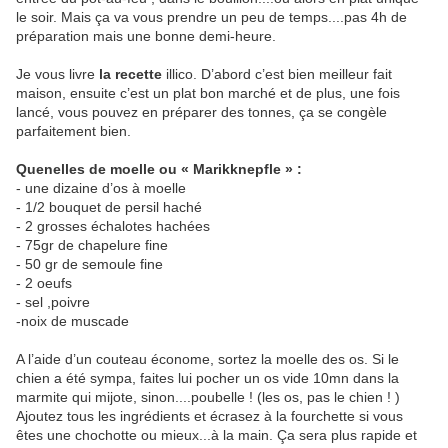
le soir. Mais ça va vous prendre un peu de temps....pas 4h de
préparation mais une bonne demi-heure.
Je vous livre
la recette
illico. D’abord c’est bien meilleur fait
maison, ensuite c’est un plat bon marché et de plus, une fois
lancé, vous pouvez en préparer des tonnes, ça se congèle
parfaitement bien.
Quenelles de moelle ou « Marikknepfle » :
- une dizaine d’os à moelle
- 1/2 bouquet de persil haché
- 2 grosses échalotes hachées
- 75gr de chapelure fine
- 50 gr de semoule fine
- 2 oeufs
- sel ,poivre
-noix de muscade
A l’aide d’un couteau économe, sortez la moelle des os. Si le
chien a été sympa, faites lui pocher un os vide 10mn dans la
marmite qui mijote, sinon....poubelle ! (les os, pas le chien ! )
Ajoutez tous les ingrédients et écrasez à la fourchette si vous
êtes une chochotte ou mieux...à la main. Ça sera plus rapide et