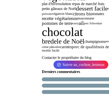
plat d'hiver
solution repas de marché frais
dessert facile
petits gâteaux de Noël
o
citrons bio
tomates
végan
vin blanc
poivrons
recette végétarienne
mayonnaise
ail
pommes de terre
curry
porc Schweitzer
chocolat
bredele de Noël
champignons
per
porc de qualité
carottes
noix d
crème pâtissière
recette facile
Contacter le propriétaire du blog
Suivre au_cochon_heureux
Derniers commentaires