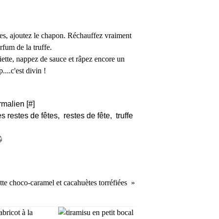
es, ajoutez le chapon. Réchauffez vraiment
arfum de la truffe.
iette, nappez de sauce et râpez encore un
...c'est divin !
rmalien [
#
]
s restes de fêtes
,
restes de fête
,
truffe
ette choco-caramel et cacahuètes torréfiées