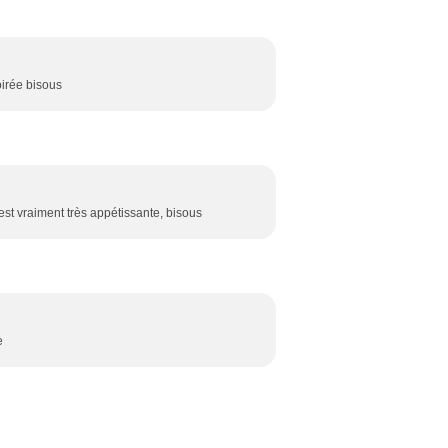
soirée bisous
est vraiment très appétissante, bisous
e