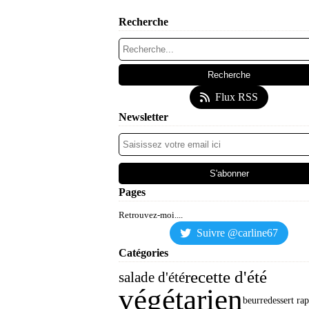
Recherche
Flux RSS
Newsletter
Pages
Retrouvez-moi....
Suivre @carline67
Catégories
recette d'été
salade d'été
végétarien
beurre
dessert ra