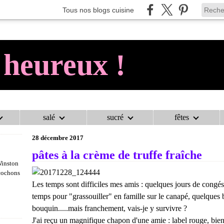
Tous nos blogs cuisine
 heureux !
salé
sucré
fêtes
AU COCHON HEUREUX !
>
REPAS DE FÊTE
>
PÂTES À LA CRÈME DE 
28 décembre 2017
pâtes à la crème de truffe fraîche
Winston
 cochons
Les temps sont difficiles mes amis : quelques jours de congé
temps pour "grassouiller" en famille sur le canapé, quelques 
bouquin.....mais franchement, vais-je y survivre ?
J'ai reçu un magnifique chapon d'une amie : label rouge, bien 