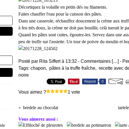
Décortiquez la volaille en petits dés ou filaments.
Faites chauffer l'eau pour la cuisson des pâtes.
Dans une casserole, réchauffez doucement la crème aux truff
à feu très doux, la crème ne doit pas bouillir, celà tuerait le p
Quand les pâtes sont cuites, égoutez-les. Servez dans une ass
peu de truffe sur l'assiette. Un tour de poivre du moulin et hop.
Posté par Rita Siffert à 13:32 -
Commentaires [
…
]
- Pe
Tags:
chapon
,
pâtes à la truffe fraîche
,
recette avec de
noire
Repost
0
Vous aimez ?
1 vote
bredele au chocolat
tartel
Vous aimerez aussi :
pide