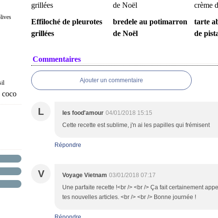
lives
Effiloché de pleurotes
bredele au potimarron
tarte a
grillées
de Noël
de pist
Commentaires
Ajouter un commentaire
sil
e coco
L
les food'amour
04/01/2018 15:15
Cette recette est sublime, j'n ai les papilles qui frémisent
Répondre
V
Voyage Vietnam
03/01/2018 07:17
Une parfaite recette !<br /> <br /> Ça fait certainement app
tes nouvelles articles. <br /> <br /> Bonne journée !
Répondre