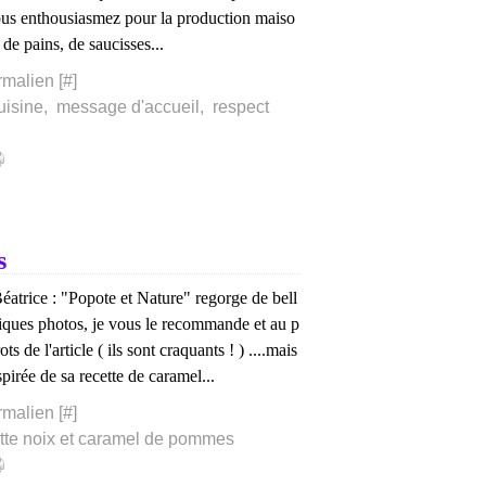
ous enthousiasmez pour la production maiso
de pains, de saucisses...
rmalien [
#
]
uisine
,
message d'accueil
,
respect
s
éatrice : "Popote et Nature" regorge de bell
fiques photos, je vous le recommande et au p
ots de l'article ( ils sont craquants ! ) ....mais
spirée de sa recette de caramel...
rmalien [
#
]
ette noix et caramel de pommes