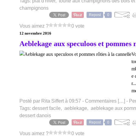
Tags:
plat d'hiver
,
tourte aux champignons des bois et
champignons
Repost
0
Vous aimez ?
0 vote
12 novembre 2016
Aeblekage aux speculoos et pommes rô
Vo
to
mb
e 
r.
me
Posté par Rita Siffert à 09:57 -
Commentaires [
…
]
- Pe
Tags:
dessert facile
,
aeblekage
,
aeblekage aux pomm
dessert danois
Repost
0
Vous aimez ?
0 vote