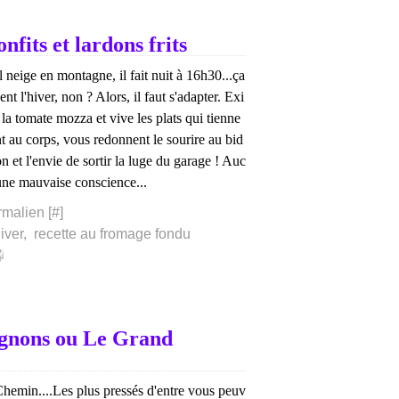
fits et lardons frits
l neige en montagne, il fait nuit à 16h30...ça
ent l'hiver, non ? Alors, il faut s'adapter. Exi
 la tomate mozza et vive les plats qui tienne
nt au corps, vous redonnent le sourire au bid
n et l'envie de sortir la luge du garage ! Auc
une mauvaise conscience...
rmalien [
#
]
hiver
,
recette au fromage fondu
pignons ou Le Grand
Les plus pressés d'entre vous peuv