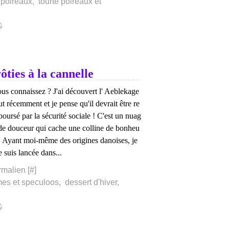
 poireaux
,
tourte poireaux et
ties à la cannelle
us connaissez ? J'ai découvert l' Aeblekage
ut récemment et je pense qu'il devrait être re
oursé par la sécurité sociale ! C'est un nuag
de douceur qui cache une colline de bonheu
.. Ayant moi-même des origines danoises, je
 suis lancée dans...
rmalien [
#
]
es et speculoos
,
dessert d'hiver
,