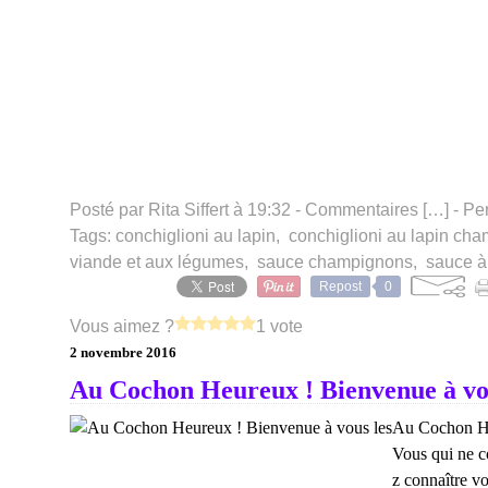
Posté par Rita Siffert à 19:32 -
Commentaires [
…
]
- Pe
Tags:
conchiglioni au lapin
,
conchiglioni au lapin cha
viande et aux légumes
,
sauce champignons
,
sauce à
Repost
0
Vous aimez ?
1 vote
2 novembre 2016
Au Cochon Heureux ! Bienvenue à vo
Au Cochon He
Vous qui ne c
z connaître v