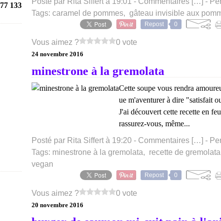
Posté par Rita Siffert à 19:01 -
Commentaires [
…
]
- Pe
77 133
Tags:
caramel de pommes
,
gâteau invisible aux pom
Repost
0
Vous aimez ?
0 vote
24 novembre 2016
minestrone à la gremolata
Cette soupe vous rendra amoureux
ue m'aventurer à dire "satisfait 
J'ai découvert cette recette en fe
rassurez-vous, même...
Posté par Rita Siffert à 19:20 -
Commentaires [
…
]
- Pe
Tags:
minestrone à la gremolata
,
recette de gremolata
vegan
Repost
0
Vous aimez ?
0 vote
20 novembre 2016