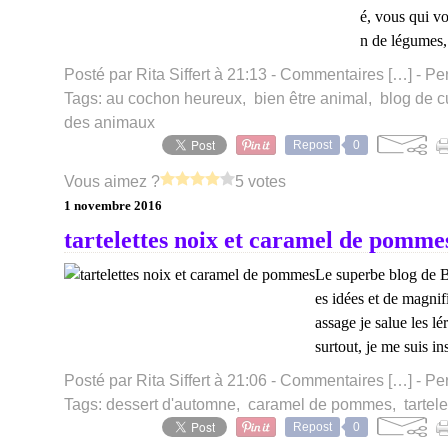
é, vous qui v
n de légumes, 
Posté par Rita Siffert à 21:13 -
Commentaires [
…
]
- Pe
Tags:
au cochon heureux
,
bien être animal
,
blog de c
des animaux
Repost
0
Vous aimez ?
5 votes
1 novembre 2016
tartelettes noix et caramel de pomme
Le superbe blog de B
es idées et de magni
assage je salue les lér
surtout, je me suis in
Posté par Rita Siffert à 21:06 -
Commentaires [
…
]
- Pe
Tags:
dessert d'automne
,
caramel de pommes
,
tartel
Repost
0