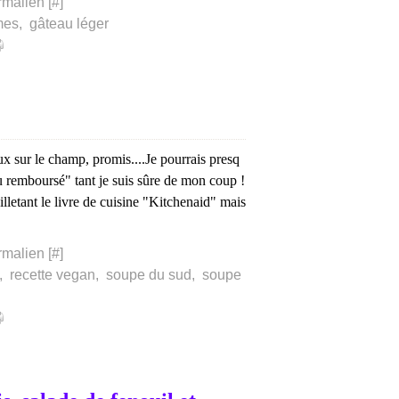
rmalien [
#
]
mes
,
gâteau léger
 sur le champ, promis....Je pourrais presq
ou remboursé" tant je suis sûre de mon coup !
uilletant le livre de cuisine "Kitchenaid" mais
rmalien [
#
]
,
recette vegan
,
soupe du sud
,
soupe