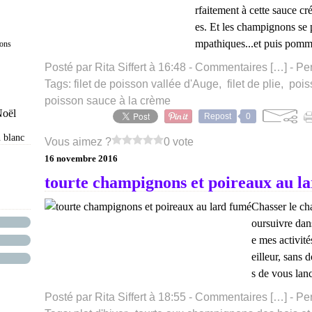
rfaitement à cette sauce c
es. Et les champignons se
mpathiques...et puis pomme
rons
Posté par Rita Siffert à 16:48 -
Commentaires [
…
]
- Pe
Tags:
filet de poisson vallée d'Auge
,
filet de plie
,
pois
poisson sauce à la crème
Noël
Repost
0
n blanc
Vous aimez ?
0 vote
16 novembre 2016
tourte champignons et poireaux au l
Chasser le ch
oursuivre dan
e mes activité
eilleur, sans 
s de vous lanc
Posté par Rita Siffert à 18:55 -
Commentaires [
…
]
- Pe