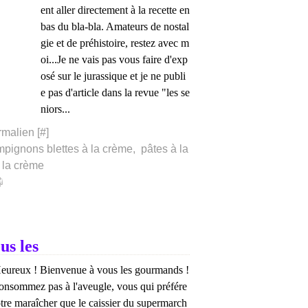
ent aller directement à la recette en
bas du bla-bla. Amateurs de nostal
gie et de préhistoire, restez avec m
oi...Je ne vais pas vous faire d'exp
osé sur le jurassique et je ne publi
e pas d'article dans la revue "les se
niors...
rmalien [
#
]
mpignons blettes à la crème
,
pâtes à la
 la crème
us les
ureux ! Bienvenue à vous les gourmands !
onsommez pas à l'aveugle, vous qui préfére
otre maraîcher que le caissier du supermarch