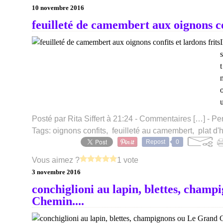
10 novembre 2016
feuilleté de camembert aux oignons con
I
s
t
o
Posté par Rita Siffert à 21:24 -
Commentaires [
…
]
- Pe
Tags:
oignons confits
,
feuilleté au camembert
,
plat d'
Repost
0
Vous aimez ?
1 vote
3 novembre 2016
conchiglioni au lapin, blettes, cham
Chemin....