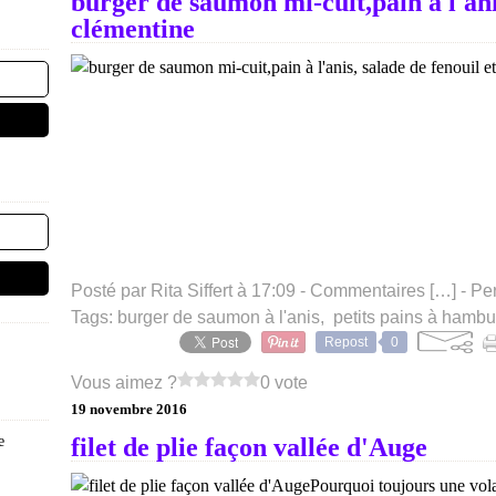
burger de saumon mi-cuit,pain à l'anis
clémentine
Posté par Rita Siffert à 17:09 -
Commentaires [
…
]
- Pe
Tags:
burger de saumon à l'anis
,
petits pains à hambu
Repost
0
Vous aimez ?
0 vote
19 novembre 2016
e
filet de plie façon vallée d'Auge
Pourquoi toujours une vola