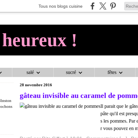
Tous nos blogs cuisine
 heureux !
salé
sucré
fêtes
AU COCHON HEUREUX !
>
CATEGORIES
>
AU COCHON HEUREUX !
28 novembre 2016
gâteau invisible au caramel de pomm
Winston
Il parait que le gât
 cochons
pâte qu'il est presq
s les pommes. Par ex
r vous pouvez en ma