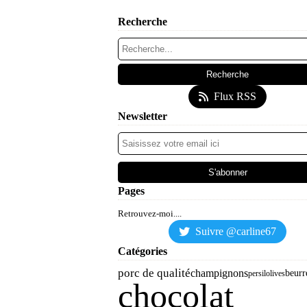
Recherche
Flux RSS
Newsletter
Pages
Retrouvez-moi....
Suivre @carline67
Catégories
porc de qualité
champignons
beurr
persil
olives
chocolat