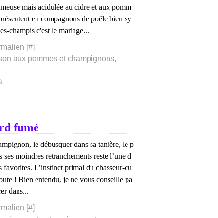
rémeuse mais acidulée au cidre et aux pomm
 présentent en compagnons de poêle bien sy
s-champis c'est le mariage...
rmalien [
#
]
son aux pommes et champignons
,
ard fumé
ampignon, le débusquer dans sa tanière, le p
s ses moindres retranchements reste l’une d
s favorites. L’instinct primal du chasseur-cu
doute ! Bien entendu, je ne vous conseille pa
er dans...
rmalien [
#
]