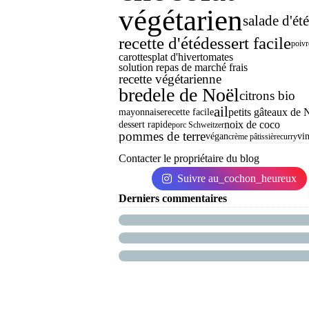
végétarien
salade d'été
recette d'été
dessert facile
poiv
carottes
plat d'hiver
tomates
solution repas de marché frais
recette végétarienne
bredele de Noël
citrons bio
ail
petits gâteaux de 
mayonnaise
recette facile
noix de coco
dessert rapide
porc Schweitzer
pommes de terre
végan
vi
crème pâtissière
curry
Contacter le propriétaire du blog
Suivre au_cochon_heureux
Derniers commentaires