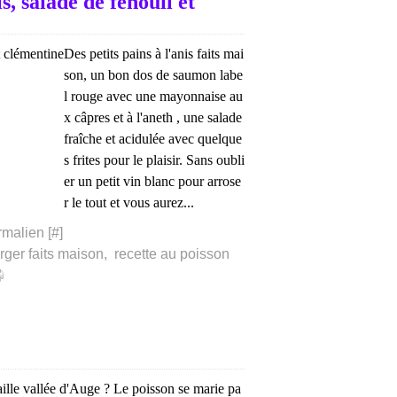
, salade de fenouil et
Des petits pains à l'anis faits mai
son, un bon dos de saumon labe
l rouge avec une mayonnaise au
x câpres et à l'aneth , une salade
fraîche et acidulée avec quelque
s frites pour le plaisir. Sans oubli
er un petit vin blanc pour arrose
r le tout et vous aurez...
rmalien [
#
]
rger faits maison
,
recette au poisson
ille vallée d'Auge ? Le poisson se marie pa