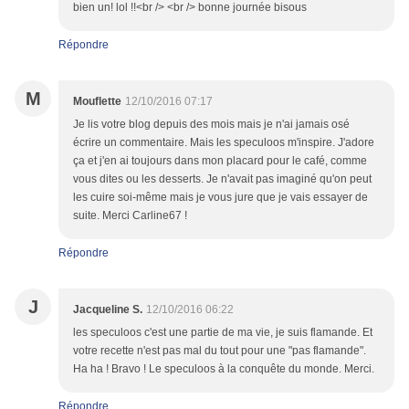
bien un! lol !!<br /> <br /> bonne journée bisous
Répondre
M
Mouflette
12/10/2016 07:17
Je lis votre blog depuis des mois mais je n'ai jamais osé
écrire un commentaire. Mais les speculoos m'inspire. J'adore
ça et j'en ai toujours dans mon placard pour le café, comme
vous dites ou les desserts. Je n'avait pas imaginé qu'on peut
les cuire soi-même mais je vous jure que je vais essayer de
suite. Merci Carline67 !
Répondre
J
Jacqueline S.
12/10/2016 06:22
les speculoos c'est une partie de ma vie, je suis flamande. Et
votre recette n'est pas mal du tout pour une "pas flamande".
Ha ha ! Bravo ! Le speculoos à la conquête du monde. Merci.
Répondre