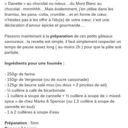
« Danette » au chocolat ou mieux....du Mont Blanc au
chocolat...mmmhhh....Mais évidemment, j’en utilise dans les
tiramisu, les pana -cotta, crumble....et en forme de cœur,
n’hésitez pas à les offrir à l’élu(e) de votre cœur, c’est une
déclaration d’amour épicée et gourmande....
Passons maintenant à la
préparation
de ces petits gâteaux
savoureux...la recette est simple, il faut simplement respecter un
temps de pause assez long ( au moins 2h ) pour que la pâte soit
parfaite.
Ingrédients pour une fournée :
- 250gr de farine
- 150gr de Vergeoise (ou de sucre cassonade)
- 125gr de beurre salé mou (ou doux + 2 pincées de sel)
- ½ cuillère à café de bicarbonate
- 1 cuillère à soupe de cannelle + ½ cuillère à soupe de « mixed-
spice » de chez Marks & Spencer (ou 1,5 cuillère à soupe de
cannelle en tout)
- 1 à 2 cuillères à soupe d’eau
Préparation
: 5mn