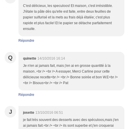
C'est délicieux, les speculoos! Et maison, c'est irrésistible.
J'étale la pâte dès qu'elle est faite, entre deux feuilles de
papier sulfurisé et la mets au frais déjà étalée; c'est plus
rapide et plus facile! Et le papier se détache parfaitement
ensuite.
Répondre
Q
quinette
14/10/2016 16:14
Je n'en ai jamais fait, mais j'en ai en grosse quantité à la
maison..<br /> <br /> A essayer, Merci Carline pour cette
délicieuse recette<br /> <br /> Bonne soirée et bon W.E<br />
<br /> Bisous<br /> <br /> Pat
Répondre
J
josette
13/10/2016 06:51
je fait très souvent des desserts avec des spéculoos,mais j'en
ai jamais fait.<br /> <br /> ils sont superbe et j'en croquerai