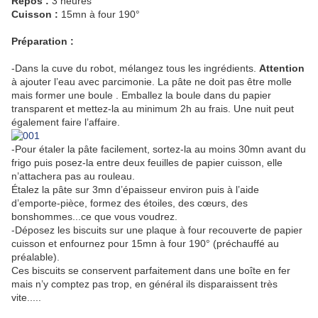
Repos :
3 heures
Cuisson :
15mn à four 190°
Préparation :
-Dans la cuve du robot, mélangez tous les ingrédients.
Attention
à ajouter l’eau avec parcimonie. La pâte ne doit pas être molle
mais former une boule . Emballez la boule dans du papier
transparent et mettez-la au minimum 2h au frais. Une nuit peut
également faire l’affaire.
-Pour étaler la pâte facilement, sortez-la au moins 30mn avant du
frigo puis posez-la entre deux feuilles de papier cuisson, elle
n’attachera pas au rouleau.
Étalez la pâte sur 3mn d’épaisseur environ puis à l’aide
d’emporte-pièce, formez des étoiles, des cœurs, des
bonshommes...ce que vous voudrez.
-Déposez les biscuits sur une plaque à four recouverte de papier
cuisson et enfournez pour 15mn à four 190° (préchauffé au
préalable).
Ces biscuits se conservent parfaitement dans une boîte en fer
mais n’y comptez pas trop, en général ils disparaissent très
vite.....